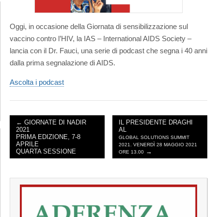
Oggi, in occasione della Giornata di sensibilizzazione sul
vaccino contro l’HIV, la IAS – International AIDS Society –
lancia con il Dr. Fauci, una serie di podcast che segna i 40 anni
dalla prima segnalazione di AIDS.
Ascolta i podcast
← GIORNATE DI NADIR
IL PRESIDENTE DRAGHI
2021
AL
POST NAVIGATION
PRIMA EDIZIONE, 7-8
GLOBAL SOLUTIONS SUMMIT
APRILE
2021. VENERDÌ 28 MAGGIO 2021
QUARTA SESSIONE
→
ORE 13.00