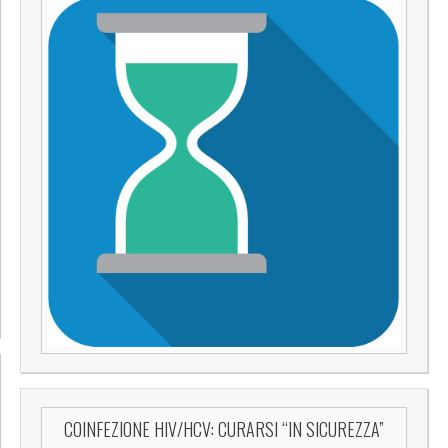
COINFEZIONE HIV/HCV: CURARSI “IN SICUREZZA”