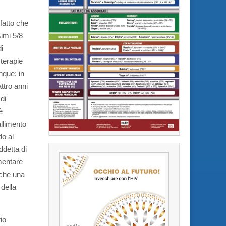
fatto che
imi 5/8
i
 terapie
nque: in
ttro anni
di
è
allimento
do al
ddetta di
mentare
, che una
 della
io