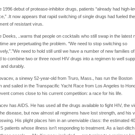
 1996 debut of protease-inhibitor drugs, patients “already had high-le
ce,” .It now appears that rapid switching of single drugs had fueled the
ent of resistant virus.
e Deeks, ..warns that people on cocktails who still swap in the latest
 time are perpetuating the problem. “We need to stop switching so
vely,”.”We need to hold still until we have a number of new families of
 to combine two or three novel HIV drugs into a regimen to well sup
y and durably.
vacev, a sinewy 52-year-old from Truro, Mass., has run the Boston
 and sailed in the Transpacific Yacht Race from Los Angeles to Hono
event comes close to his current competition: a race for his life.
cev has AIDS. He has used all the drugs available to fight HIV, the vi
he disease, but now almost all regimens have lost strength, and his v
pswing. His plight places him in an unenviable class: the estimated 4
S patients whose illness isn’t responding to treatment. As a last-ditch 