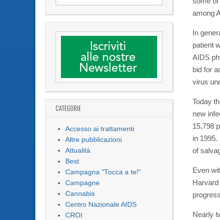
some of 
among AI
In gener
patient 
AIDS phy
bid for 
virus un
Today th
CATEGORIE
new infe
15,798 p
Accesso ai trattamenti
in 1995.
Altre pubblicazioni
of salva
Attualità
Best
Even wit
Campagna "Tocca a te!"
Harvard 
Campagne
Cannabis
progressi
Centro Nazionale AIDS
Nearly t
CROI