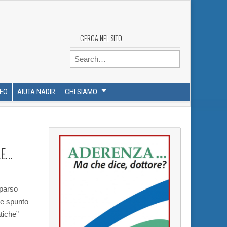
CERCA NEL SITO
Search for:
DEO
AIUTA NADIR
CHI SIAMO
LE…
parso
me spunto
tiche”