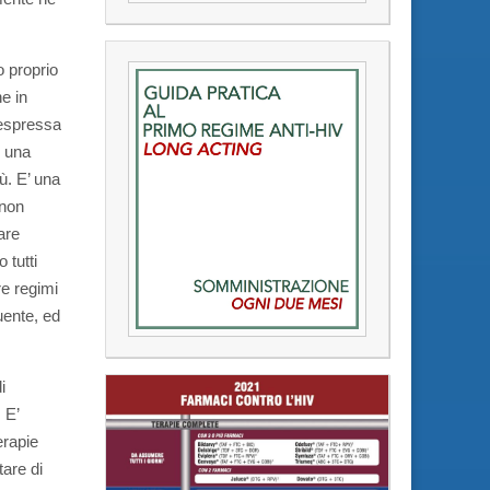
o proprio
e in
 espressa
d una
ù. E’ una
 non
are
 tutti
re regimi
uente, ed
i
 E’
erapie
tare di