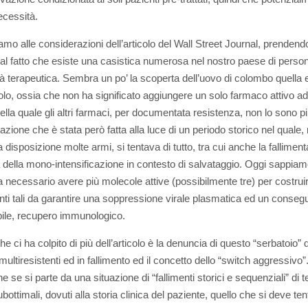
cessità.
amo alle considerazioni dell’articolo del Wall Street Journal, prendend
al fatto che esiste una casistica numerosa nel nostro paese di person
à terapeutica. Sembra un po’ la scoperta dell’uovo di colombo quella
icolo, ossia che non ha significato aggiungere un solo farmaco attivo a
ella quale gli altri farmaci, per documentata resistenza, non lo sono pi
azione che è stata però fatta alla luce di un periodo storico nel quale,
disposizione molte armi, si tentava di tutto, tra cui anche la falliment
a della mono-intensificazione in contesto di salvataggio. Oggi sappiamo
 necessario avere più molecole attive (possibilmente tre) per costrui
nti tali da garantire una soppressione virale plasmatica ed un conseg
ile, recupero immunologico.
e ci ha colpito di più dell’articolo è la denuncia di questo “serbatoio” d
multiresistenti ed in fallimento ed il concetto dello “switch aggressivo”.
e se si parte da una situazione di “fallimenti storici e sequenziali” di t
ottimali, dovuti alla storia clinica del paziente, quello che si deve ten