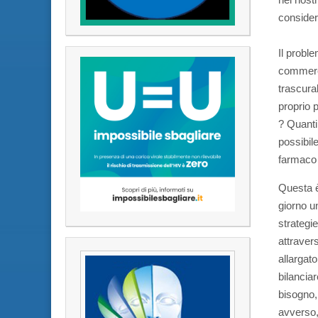
consider
Il proble
commerci
trascura
proprio p
? Quanti
possibil
farmaco 
Questa è
giorno u
strategie
attraver
allargato
bilancia
bisogno,
avverso,