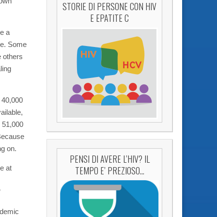
nown
STORIE DI PERSONE CON HIV
E EPATITE C
ve a
age. Some
e others
ling
t 40,000
ailable,
m 51,000
 Because
ng on.
PENSI DI AVERE L’HIV? IL
e at
TEMPO E’ PREZIOSO…
”
idemic