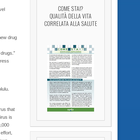
COME STAI?
vel
QUALITÀ DELLA VITA
CORRELATA ALLA SALUTE
 new drug
 drugs.”
press
lulu.
rus that
irus is
0,000
effort,