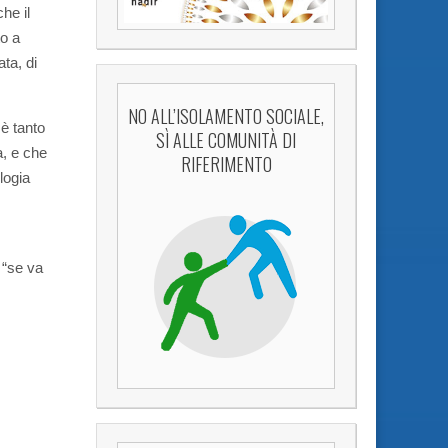
he il
to a
ta, di
NO ALL’ISOLAMENTO SOCIALE,
è tanto
SÌ ALLE COMUNITÀ DI
a, e che
RIFERIMENTO
logia
 “se va