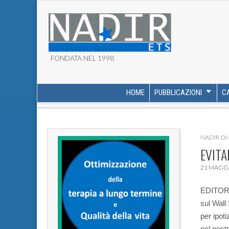
FONDATA NEL 1998
ASSOCIAZIONE NADI
HOME
PUBBLICAZIONI
C
MAIN MENU
SUB MENU
NADIR O
EVITA
21 MAGGI
EDITORI
sul Wall
per ipoti
nel nost