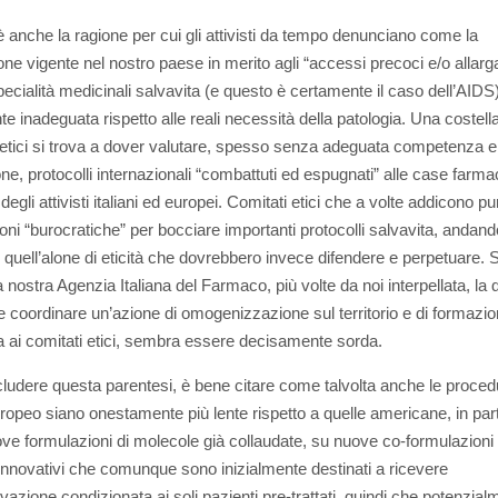
 anche la ragione per cui gli attivisti da tempo denunciano come la
one vigente nel nostro paese in merito agli “accessi precoci e/o allargat
ecialità medicinali salvavita (e questo è certamente il caso dell’AIDS)
te inadeguata rispetto alle reali necessità della patologia. Una costell
 etici si trova a dover valutare, spesso senza adeguata competenza e
ne, protocolli internazionali “combattuti ed espugnati” alle case farm
degli attivisti italiani ed europei. Comitati etici che a volte addicono pu
oni “burocratiche” per bocciare importanti protocolli salvavita, andand
e quell’alone di eticità che dovrebbero invece difendere e perpetuare. 
 nostra Agenzia Italiana del Farmaco, più volte da noi interpellata, la 
 coordinare un’azione di omogenizzazione sul territorio e di formazi
 ai comitati etici, sembra essere decisamente sorda.
ludere questa parentesi, è bene citare come talvolta anche le proced
europeo siano onestamente più lente rispetto a quelle americane, in par
ove formulazioni di molecole già collaudate, su nuove co-formulazioni
innovativi che comunque sono inizialmente destinati a ricevere
vazione condizionata ai soli pazienti pre-trattati, quindi che potenzia