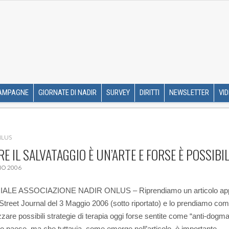
R ETS
SKIP TO CONTENT
AMPAGNE
GIORNATE DI NADIR
SURVEY
DIRITTI
NEWSLETTER
VI
NLUS
RE IL SALVATAGGIO È UN’ARTE E FORSE È POSSIBI
O 2006
ALE ASSOCIAZIONE NADIR ONLUS – Riprendiamo un articolo ap
 Street Journal del 3 Maggio 2006 (sotto riportato) e lo prendiamo co
zzare possibili strategie di terapia oggi forse sentite come “anti-dogma
ro paese, ma che tuttavia, come emerge nell’articolo, è importante