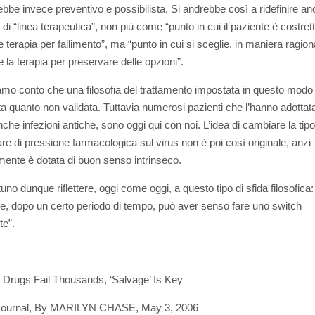
ebbe invece preventivo e possibilista. Si andrebbe così a ridefinire anc
di “linea terapeutica”, non più come “punto in cui il paziente è costret
terapia per fallimento”, ma “punto in cui si sceglie, in maniera ragiona
 la terapia per preservare delle opzioni”.
amo conto che una filosofia del trattamento impostata in questo modo 
a quanto non validata. Tuttavia numerosi pazienti che l’hanno adottat
che infezioni antiche, sono oggi qui con noi. L’idea di cambiare la tipo
re di pressione farmacologica sul virus non è poi così originale, anzi
mente è dotata di buon senso intrinseco.
uno dunque riflettere, oggi come oggi, a questo tipo di sfida filosofica:
ne, dopo un certo periodo di tempo, può aver senso fare uno switch
te”.
Drugs Fail Thousands, ‘Salvage’ Is Key
 Journal, By MARILYN CHASE, May 3, 2006