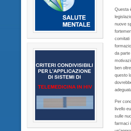
Questa è
legislazi
nuove sp
fortemen
comitati
formazio
da parte 
motivazi
ben oltr
questo la
dovrebbe
adeguata
Per conc
livello 
sulle nu
farmaci 
un’appro