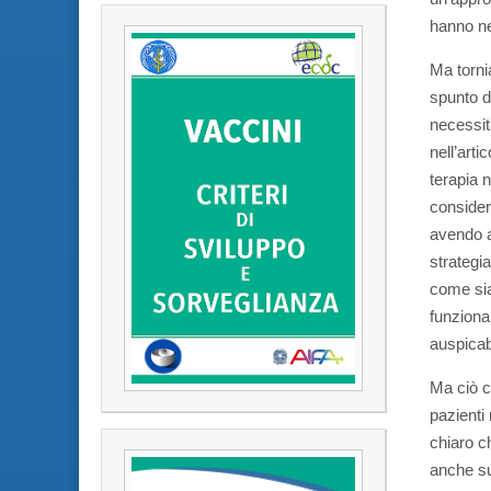
hanno ne
Ma torni
spunto d
necessit
nell’art
terapia n
consider
avendo a 
strategi
come sia
funziona
auspicab
Ma ciò ch
pazienti 
chiaro ch
anche sub