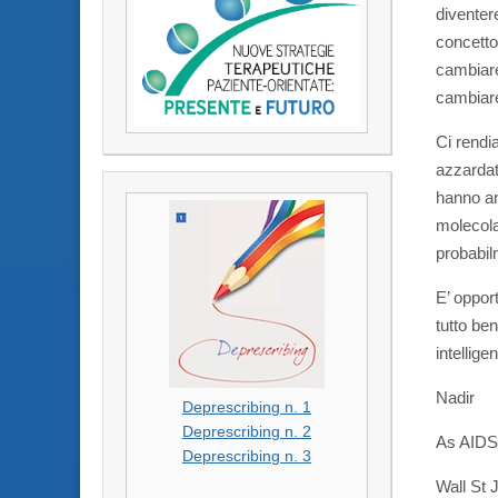
diventer
concetto 
cambiare 
cambiare
Ci rendi
azzardat
hanno an
molecola
probabil
E’ opport
tutto be
intelligen
Nadir
Deprescribing n. 1
Deprescribing n. 2
As AIDS 
Deprescribing n. 3
Wall St