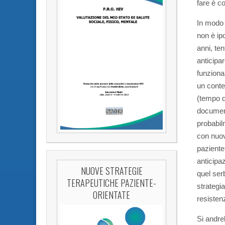
fare è c
In modo 
non è ip
anni, ten
anticipar
funzionan
un conte
(tempo d
document
probabil
con nuov
paziente 
anticipa
NUOVE STRATEGIE
quel serb
TERAPEUTICHE PAZIENTE-
strategi
ORIENTATE
resisten
Si andre