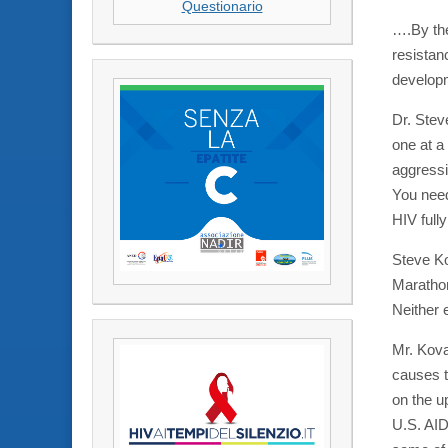
Questionario
….By the
resistan
developm
Dr. Stev
one at a
aggressi
You need
HIV full
Steve Ko
Marathon
Neither 
Mr. Kova
causes t
on the u
U.S. AID