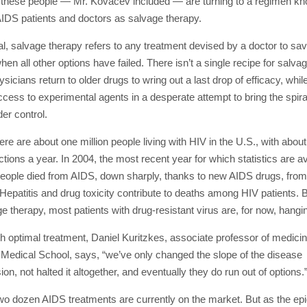
these people — Mr. Kovacev included — are turning to a regimen k
DS patients and doctors as salvage therapy.
al, salvage therapy refers to any treatment devised by a doctor to sa
when all other options have failed. There isn’t a single recipe for salv
sicians return to older drugs to wring out a last drop of efficacy, whil
access to experimental agents in a desperate attempt to bring the spira
der control.
ere are about one million people living with HIV in the U.S., with abou
ctions a year. In 2004, the most recent year for which statistics are av
eople died from AIDS, down sharply, thanks to new AIDS drugs, fro
 Hepatitis and drug toxicity contribute to deaths among HIV patients.
ge therapy, most patients with drug-resistant virus are, for now, hangi
h optimal treatment, Daniel Kuritzkes, associate professor of medicin
Medical School, says, “we’ve only changed the slope of the disease
on, not halted it altogether, and eventually they do run out of options.
wo dozen AIDS treatments are currently on the market. But as the ep