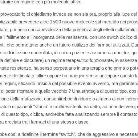
ostruire un regime con più molecole attive.
provocatorio ci chiediamo invece se non sia ora, proprio alla luce del 
otizzabile prevedere altre 15/20 nuove molecole sul mercato nei pross
tare, pur nella consapevolezza della presenza degli effetti collaterali, d
e il fallimento e l’insorgenza delle resistenze, con uno swich ciclico di
ti, che permettano anche un futuro riutilizzo dei farmaci utilizzati. Du
sto di infezione controllata, in cui un paziente assume da due, tre, qua
a definire e discutere) un regime terapeutico funzionante, in assenza 
ate resistenze, ha senso perpetuarlo in una terapia che prima o poi 
mente destinata a fallire oppure ha maggior senso anticipare questo f
i regimi, sfidando l’insidia del possibile evento avverso, ma garanten
di poter ritornare a quello vecchio ? Una strategia di questo tipo, cosi
zione della mutazione, consentirebbe di ridurre o almeno di non incre
atoio di pazienti “storici” e multiresistenti. Va detto, ad onor del vero
a di questo tipo, ciclica, andrebbe fatta analizzando sempre il contesto
za crociata tra i farmaci di una stessa classe.
bbe così a ridefinire il termine “switch”, che da aggressivo e necessar