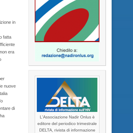
izione in
 fatta
fficiente
 non era
o
per
lle nuove
talia
/o
entare di
 ha
L'Associazione Nadir Onlus è
editore del periodico trimestrale
DELTA, rivista di informazione