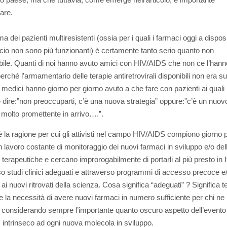
are.
ma dei pazienti multiresistenti (ossia per i quali i farmaci oggi a dispos
o non sono più funzionanti) è certamente tanto serio quanto non
bile. Quanti di noi hanno avuto amici con HIV/AIDS che non ce l’hanno
erché l’armamentario delle terapie antiretrovirali disponibili non era su
 medici hanno giorno per giorno avuto a che fare con pazienti ai quali
e dire:”non preoccuparti, c’è una nuova strategia” oppure:”c’è un nuov
molto promettente in arrivo….”.
 la ragione per cui gli attivisti nel campo HIV/AIDS compiono giorno 
n lavoro costante di monitoraggio dei nuovi farmaci in sviluppo e/o de
 terapeutiche e cercano improrogabilmente di portarli al più presto in I
so studi clinici adeguati e attraverso programmi di accesso precoce e
 ai nuovi ritrovati della scienza. Cosa significa “adeguati” ? Significa t
re la necessità di avere nuovi farmaci in numero sufficiente per chi ne
 considerando sempre l’importante quanto oscuro aspetto dell’evento
 intrinseco ad ogni nuova molecola in sviluppo.