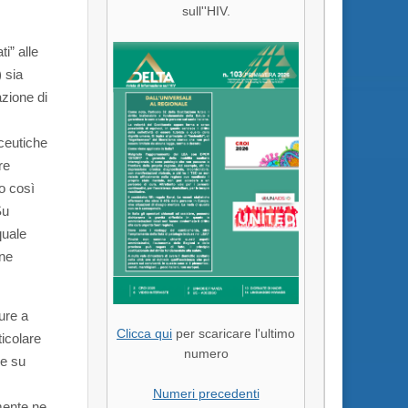
sull''HIV.
i” alle
 sia
azione di
aceutiche
re
o così
Su
quale
one
ure a
Clicca qui
per scaricare l'ultimo
ticolare
numero
 e su
Numeri precedenti
lmente ne