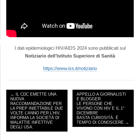
I dati epidemiologici HIV/AIDS 2024 sono pubblicati sul
Notiziario dell’Istituto Superiore di Sanità
https://www.iss.it/notiziario
← IL CDC EMETTE UNA
APPELLO A GIORNALISTI
NUOVA
E BLOGGER
POST NAVIGATION
RACCOMANDAZIONE PER
LE PERSONE CHE
LA PREP INIETTABILE DUE
VIVONO CON HIV E IL 1°
VOLTE L’ANNO PER L’HIV,
DICEMBRE
INFORMA LA SOCIETÀ DI
BASTA CURIOSITÀ. È
MALATTIE INFETTIVE
TEMPO DI CONOSCERE →
DEGLI USA.