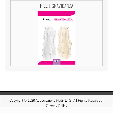
HIV... E GRAVIDANZA
Copyright © 2026
Associazione Nadir ETS
. All Rights Reserved -
Privacy Policy
Magazine Basic
created by
c.bavota
.