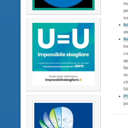
nu
pe
su
N
el
N
tr
co
ap
fa
ri
ch
l’
PO
po