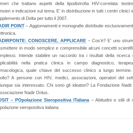
meri che trattano aspetti della lipodistrofia HIV-correlata: testi
nsieri e indicazioni sul tema. E’ in distribuzione in tutti i centri clinici
pplemento di Delta per tutto il 2007.
ADIR POINT
– Aggiornamenti e monografie distribuite esclusivament
ettronica.
ADIRPONTE: CONOSCERE, APPLICARE
– Cos’è? E’ uno strum
asmettere in modo semplice e comprensibile alcuni concetti scientifi
mplessi. Intende stabilire un raccordo tra i risultati della ricerca 
plicabilità nella pratica clinica in campo diagnostico, terapeu
rmacologica, quale chiave del successo clinico a lungo termine.
volto? A persone con HIV, medici, associazioni, operatori del se
iunque sia interessato. Chi sono gli ideatori? La Fondazione Nadi
Associazione Nadir Onlus.
SIT – POpolazione Sieropositiva ITaliana
– Abitudini e stili di 
polazione sieropositiva italiana