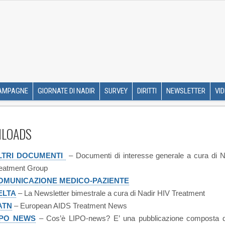
R ETS
SKIP TO CONTENT
AMPAGNE
GIORNATE DI NADIR
SURVEY
DIRITTI
NEWSLETTER
VI
LOADS
LTRI DOCUMENTI
– Documenti di interesse generale a cura di N
eatment Group
OMUNICAZIONE MEDICO-PAZIENTE
ELTA
– La Newsletter bimestrale a cura di Nadir HIV Treatment
ATN
– European AIDS Treatment News
IPO NEWS
– Cos’è LIPO-news? E’ una pubblicazione composta d