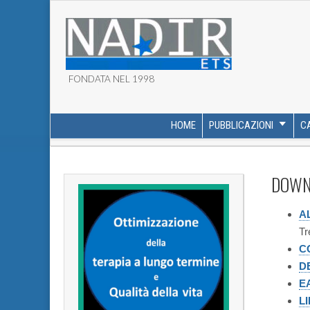
FONDATA NEL 1998
ASSOCIAZIONE NADI
HOME
PUBBLICAZIONI
C
MAIN MENU
SUB MENU
DOWN
A
Tr
C
D
E
L