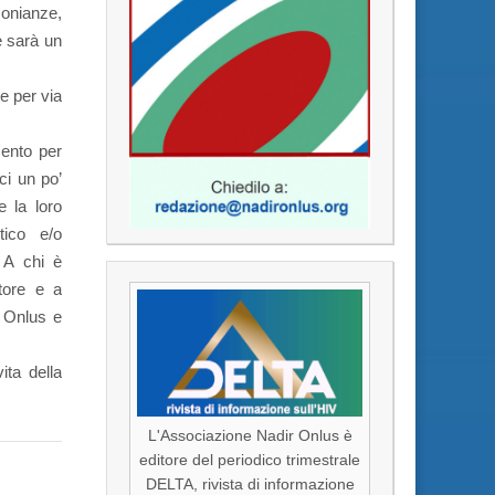
monianze,
 e sarà un
e per via
ento per
ci un po’
e la loro
tico e/o
 A chi è
ttore e a
r Onlus e
vita della
L'Associazione Nadir Onlus è
editore del periodico trimestrale
DELTA, rivista di informazione