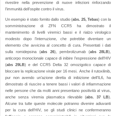
rivestire nella prevenzione di nuove infezioni rinforzando
l’immunità dell’ospite contro il virus.
Un esempio è stato fornito dallo studio (
abs. 25, Tebas
) con la
somministrazione di ZFN CCR5 ha dimostrato il
mantenimento di livelli viremici bassi e il rialzo virologico
modesto dopo l’interruzione, che potrebbe diventare un
elemento che avvicina al concetto di cura. Presentati i dati
sulla romidepsina (
abs 26
), pembrolizumab (
abs 28LB
),
anticorpo monoclonale capace di inibire l’espressione dell’HIV
(
abs 29LB
) e del CCR5 Delta 32 omozigotico capace di
bloccare la replicazione virale per 16 mesi. Anche il rutoxilinib,
pur non avendo un’azione diretta di inibizione dell’IL6, ha
dimostrato di riuscire a tenere bassi i valori di infiammazione
nelle persone che da molti anni presentano positività al virus,
anche senza viremia plasmatica rilevabile (
abs. 37 LB
).
Alcune tra tutte queste molecole potranno divenire adiuvanti
per la cura dell’HIV, se gli studi clinici ne confermeranno