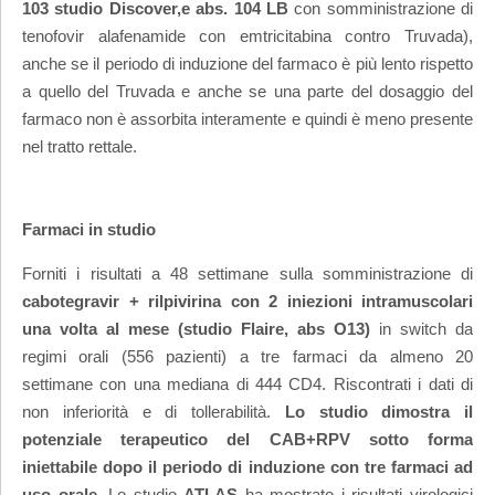
103 studio Discover,
e abs. 104 LB
con somministrazione di
tenofovir alafenamide con emtricitabina contro Truvada),
anche se il periodo di induzione del farmaco è più lento rispetto
a quello del Truvada e anche se una parte del dosaggio del
farmaco non è assorbita interamente e quindi è meno presente
nel tratto rettale.
Farmaci in studio
Forniti i risultati a 48 settimane sulla somministrazione di
cabotegravir + rilpivirina con 2 iniezioni intramuscolari
una volta al mese (studio Flaire, abs O13)
in switch da
regimi orali (556 pazienti) a tre farmaci da almeno 20
settimane con una mediana di 444 CD4. Riscontrati i dati di
non inferiorità e di tollerabilità.
Lo studio dimostra il
potenziale terapeutico del CAB+RPV sotto forma
iniettabile dopo il periodo di induzione con tre farmaci ad
uso orale
. Lo studio
ATLAS
ha mostrato i risultati virologici