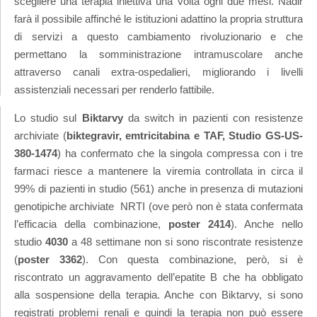
scegliere una terapia iniettiva una volta ogni due mesi. Nadir
farà il possibile affinché le istituzioni adattino la propria struttura
di servizi a questo cambiamento rivoluzionario e che
permettano la somministrazione intramuscolare anche
attraverso canali extra-ospedalieri, migliorando i livelli
assistenziali necessari per renderlo fattibile.
Lo studio sul
Biktarvy
da switch in pazienti con resistenze
archiviate (
biktegravir, emtricitabina e TAF,
Studio GS-US-
380-1474
) ha confermato che la singola compressa con i tre
farmaci riesce a mantenere la viremia controllata in circa il
99% di pazienti in studio (561) anche in presenza di mutazioni
genotipiche archiviate NRTI (ove però non è stata confermata
l’efficacia della combinazione,
poster 2414
). Anche nello
studio
4030
a 48 settimane non si sono riscontrate resistenze
(
poster 3362
). Con questa combinazione, però, si è
riscontrato un aggravamento dell’epatite B che ha obbligato
alla sospensione della terapia. Anche con Biktarvy, si sono
registrati problemi renali e quindi la terapia non può essere