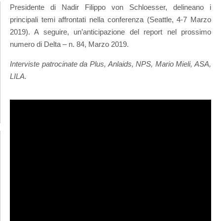
Presidente di Nadir Filippo von Schloesser, delineano i
principali temi affrontati nella conferenza (Seattle, 4-7 Marzo
2019). A seguire, un’anticipazione del report nel prossimo
numero di Delta – n. 84, Marzo 2019.
Interviste patrocinate da Plus, Anlaids, NPS, Mario Mieli, ASA,
LILA.