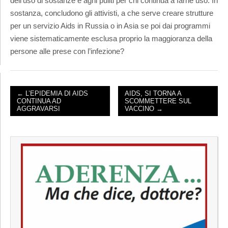
dell’uso di sostanze e aghi puliti per chi continua a farne uso. In
sostanza, concludono gli attivisti, a che serve creare strutture
per un servizio Aids in Russia o in Asia se poi dai programmi
viene sistematicamente esclusa proprio la maggioranza della
persone alle prese con l’infezione?
← L’EPIDEMIA DI AIDS
AIDS, SI TORNA A
CONTINUA AD
SCOMMETTERE SUL
POST NAVIGATION
AGGRAVARSI
VACCINO →