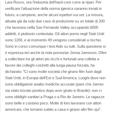
Lara Roxxx, ora l’industria dell’hard-core corre ai ripari. Per
verificare l’attuazione della norma igienica saranno inviati in
futuro, a campione, anche alcuni ispettori sui set. La misura,
attuata già da solo due case di produzione su un totale di 200
che lavorano nella San Fernando Valley occupando 6000
addetti, è piuttosto contestata. Gli attori porno negli Stati Uniti
sono 1200, e al momento 49 vengono considerati a rischio.
Sono in corso comunque i test Aids su tutti. Sulla questione si
è espressa ieri anche la nota pornostar Jenna Jameson. Oltre
a sollecitare tra gli attori più ricchi e fortunati una colletta a
favore dei colleghi costretti alla lunga pausa forzata, ha
dichiarato: “Ci sono molte società che girano film fuori dagli
Stati Uniti, in Europa dell’Est e Sud America. Luoghi dove non
sono obbligatorie analisi mediche accurate (pare che James
sia stato trovato positivo dopo aver girato in Brasile): non ci
sono obblighi sanitari a Praga o a Rio de Janeiro. Le ragazze
sono belle e costano poco. Molte di loro lavorano con attori
americani, che tornano subito a casa e girano altri film qui”.