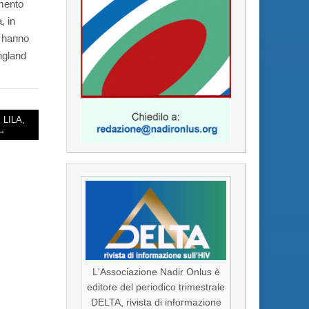
amento
, in
e hanno
ngland
 LILA,
 →
L'Associazione Nadir Onlus è
editore del periodico trimestrale
DELTA, rivista di informazione