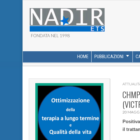
FONDATA NEL 1998
ASSOCIAZIONE NADI
HOME
PUBBLICAZIONI
C
MAIN MENU
SUB MENU
ATTUALIT
CHMP/
(VICT
20 MAGGI
Positiva
il tratt