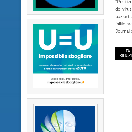
“Positiv
del viru
pazienti
fallito 
Journal 
← ITAL
RIDUZ
POST 