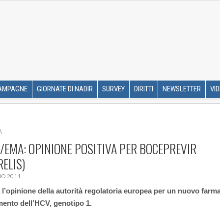
R ETS
SKIP TO CONTENT
AMPAGNE
GIORNATE DI NADIR
SURVEY
DIRITTI
NEWSLETTER
VI
À
EMA: OPINIONE POSITIVA PER BOCEPREVIR
RELIS)
O 2011
 l’opinione della autorità regolatoria europea per un nuovo farm
amento dell’HCV, genotipo 1.