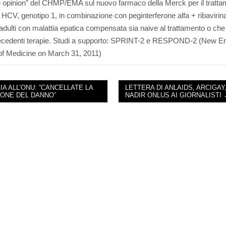
e opinion” del CHMP/EMA sul nuovo farmaco della Merck per il tratt
s HCV, genotipo 1, in combinazione con peginterferone alfa + ribavirina
 adulti con malattia epatica compensata sia naive al trattamento o ch
precedenti terapie. Studi a supporto: SPRINT-2 e RESPOND-2 (New E
of Medicine on March 31, 2011)
IA ALL’ONU: ”CANCELLATE LA
LETTERA DI ANLAIDS, ARCIGAY,
IONE DEL DANNO”
NADIR ONLUS AI GIORNALISTI
NAVIGATION