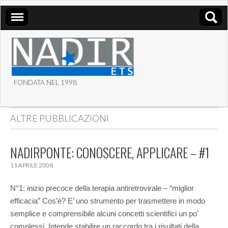
FONDATA NEL 1998
ASSOCIAZIONE NADIR
ALTRE PUBBLICAZIONI
ETS
NADIRPONTE: CONOSCERE, APPLICARE – #1
11 APRILE 2008
N°1: inizio precoce della terapia antiretrovirale – “miglior
efficacia” Cos’è? E’ uno strumento per trasmettere in modo
semplice e comprensibile alcuni concetti scientifici un po’
complessi. Intende stabilire un raccordo tra i risultati della