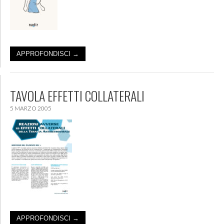
APPROFONDISCI →
TAVOLA EFFETTI COLLATERALI
5 MARZO 2005
APPROFONDISCI →