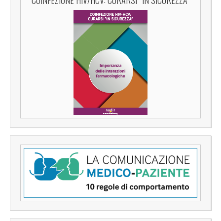
COINFEZIONE HIV/HCV: CURARSI “IN SICUREZZA”