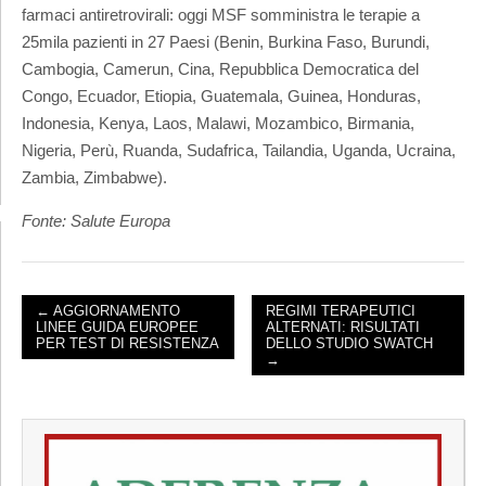
farmaci antiretrovirali: oggi MSF somministra le terapie a
25mila pazienti in 27 Paesi (Benin, Burkina Faso, Burundi,
Cambogia, Camerun, Cina, Repubblica Democratica del
Congo, Ecuador, Etiopia, Guatemala, Guinea, Honduras,
Indonesia, Kenya, Laos, Malawi, Mozambico, Birmania,
Nigeria, Perù, Ruanda, Sudafrica, Tailandia, Uganda, Ucraina,
Zambia, Zimbabwe).
Fonte: Salute Europa
← AGGIORNAMENTO
REGIMI TERAPEUTICI
LINEE GUIDA EUROPEE
ALTERNATI: RISULTATI
POST NAVIGATION
PER TEST DI RESISTENZA
DELLO STUDIO SWATCH
→