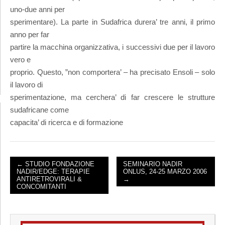
uno-due anni per
sperimentare). La parte in Sudafrica durera’ tre anni, il primo
anno per far
partire la macchina organizzativa, i successivi due per il lavoro
vero e
proprio. Questo, ”non comportera’ – ha precisato Ensoli – solo
il lavoro di
sperimentazione, ma cerchera’ di far crescere le strutture
sudafricane come
capacita’ di ricerca e di formazione
← STUDIO FONDAZIONE
SEMINARIO NADIR
NADIR/EDGE: TERAPIE
ONLUS, 24-25 MARZO 2006
POST NAVIGATION
ANTIRETROVIRALI &
→
CONCOMITANTI