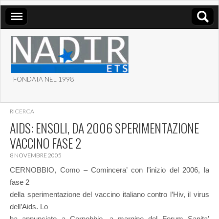
FONDATA NEL 1998
ASSOCIAZIONE NADIR
RICERCA
ETS
AIDS: ENSOLI, DA 2006 SPERIMENTAZIONE
VACCINO FASE 2
8 NOVEMBRE 2005
CERNOBBIO, Como – Comincera’ con l’inizio del 2006, la
fase 2
della sperimentazione del vaccino italiano contro l’Hiv, il virus
dell’Aids. Lo
ha annunciato a Cernobbio, a margine del Forum Sanita’