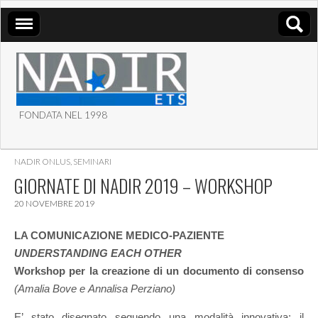
FONDATA NEL 1998
ASSOCIAZIONE NADIR
NADIR ONLUS
,
SEMINARI
ETS
GIORNATE DI NADIR 2019 – WORKSHOP
20 NOVEMBRE 2019
LA COMUNICAZIONE MEDICO-PAZIENTE
UNDERSTANDING EACH OTHER
Workshop per la creazione di un documento di consenso
(Amalia Bove e Annalisa Perziano)
E’ stato disegnato seguendo una modalità innovativa: il