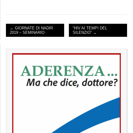
← GIORNATE DI NADIR
“HIV AI TEMPI DEL
2019 – SEMINARIO
SILENZIO” →
POST NAVIGATION