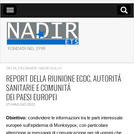
FONDATA NEL 1998
ASSOCIAZIONE NADIR
DELTA
,
DELTAWEB
,
NADIR ONLUS
ETS
REPORT DELLA RIUNIONE ECDC, AUTORITÁ
SANITARIE E COMUNITÁ
DEI PAESI EUROPEI
25 MAGGIO 2022
Obiettivo:
condividere le informazioni tra le parti interessate
europee sull’epidemia di Monkeypox, con particolare
attenzione ai messaggi di comunicazione per gli uomini che