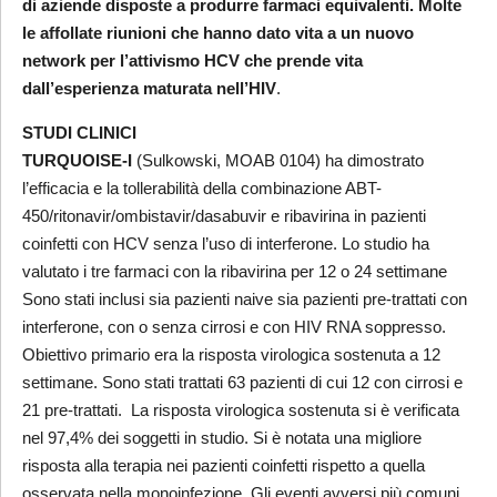
di aziende disposte a produrre farmaci equivalenti. Molte
le affollate riunioni che hanno dato vita a un nuovo
network per l’attivismo HCV che prende vita
dall’esperienza maturata nell’HIV
.
STUDI CLINICI
TURQUOISE-I
(Sulkowski, MOAB 0104) ha dimostrato
l’efficacia e la tollerabilità della combinazione ABT-
450/ritonavir/ombistavir/dasabuvir e ribavirina in pazienti
coinfetti con HCV senza l’uso di interferone. Lo studio ha
valutato i tre farmaci con la ribavirina per 12 o 24 settimane
Sono stati inclusi sia pazienti naive sia pazienti pre-trattati con
interferone, con o senza cirrosi e con HIV RNA soppresso.
Obiettivo primario era la risposta virologica sostenuta a 12
settimane. Sono stati trattati 63 pazienti di cui 12 con cirrosi e
21 pre-trattati. La risposta virologica sostenuta si è verificata
nel 97,4% dei soggetti in studio. Si è notata una migliore
risposta alla terapia nei pazienti coinfetti rispetto a quella
osservata nella monoinfezione. Gli eventi avversi più comuni