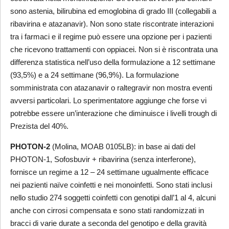
sono astenia, bilirubina ed emoglobina di grado III (collegabili a
ribavirina e atazanavir). Non sono state riscontrate interazioni
tra i farmaci e il regime può essere una opzione per i pazienti
che ricevono trattamenti con oppiacei. Non si è riscontrata una
differenza statistica nell’uso della formulazione a 12 settimane
(93,5%) e a 24 settimane (96,9%). La formulazione
somministrata con atazanavir o raltegravir non mostra eventi
avversi particolari. Lo sperimentatore aggiunge che forse vi
potrebbe essere un’interazione che diminuisce i livelli trough di
Prezista del 40%.
PHOTON-2
(Molina, MOAB 0105LB): in base ai dati del
PHOTON-1, Sofosbuvir + ribavirina (senza interferone),
fornisce un regime a 12 – 24 settimane ugualmente efficace
nei pazienti naïve coinfetti e nei monoinfetti. Sono stati inclusi
nello studio 274 soggetti coinfetti con genotipi dall’1 al 4, alcuni
anche con cirrosi compensata e sono stati randomizzati in
bracci di varie durate a seconda del genotipo e della gravità