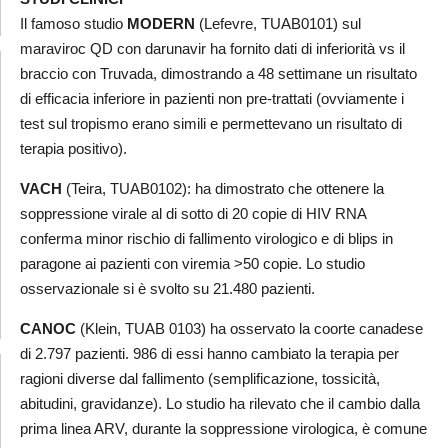
Il famoso studio
MODERN
(Lefevre, TUAB0101) sul
maraviroc QD con darunavir ha fornito dati di inferiorità vs il
braccio con Truvada, dimostrando a 48 settimane un risultato
di efficacia inferiore in pazienti non pre-trattati (ovviamente i
test sul tropismo erano simili e permettevano un risultato di
terapia positivo).
VACH
(Teira, TUAB0102): ha dimostrato che ottenere la
soppressione virale al di sotto di 20 copie di HIV RNA
conferma minor rischio di fallimento virologico e di blips in
paragone ai pazienti con viremia >50 copie. Lo studio
osservazionale si è svolto su 21.480 pazienti.
CANOC
(Klein, TUAB 0103) ha osservato la coorte canadese
di 2.797 pazienti. 986 di essi hanno cambiato la terapia per
ragioni diverse dal fallimento (semplificazione, tossicità,
abitudini, gravidanze). Lo studio ha rilevato che il cambio dalla
prima linea ARV, durante la soppressione virologica, è comune