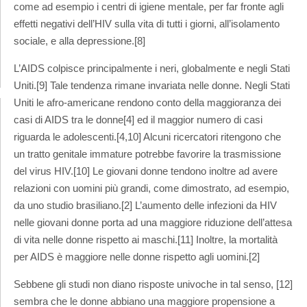
come ad esempio i centri di igiene mentale, per far fronte agli
effetti negativi dell’HIV sulla vita di tutti i giorni, all’isolamento
sociale, e alla depressione.[8]
L’AIDS colpisce principalmente i neri, globalmente e negli Stati
Uniti.[9] Tale tendenza rimane invariata nelle donne. Negli Stati
Uniti le afro-americane rendono conto della maggioranza dei
casi di AIDS tra le donne[4] ed il maggior numero di casi
riguarda le adolescenti.[4,10] Alcuni ricercatori ritengono che
un tratto genitale immature potrebbe favorire la trasmissione
del virus HIV.[10] Le giovani donne tendono inoltre ad avere
relazioni con uomini più grandi, come dimostrato, ad esempio,
da uno studio brasiliano.[2] L’aumento delle infezioni da HIV
nelle giovani donne porta ad una maggiore riduzione dell’attesa
di vita nelle donne rispetto ai maschi.[11] Inoltre, la mortalità
per AIDS è maggiore nelle donne rispetto agli uomini.[2]
Sebbene gli studi non diano risposte univoche in tal senso, [12]
sembra che le donne abbiano una maggiore propensione a