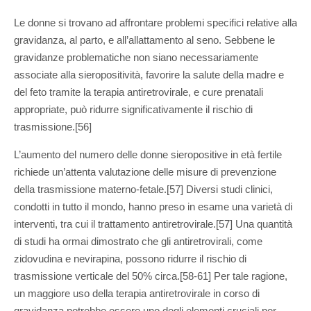
Le donne si trovano ad affrontare problemi specifici relative alla
gravidanza, al parto, e all’allattamento al seno. Sebbene le
gravidanze problematiche non siano necessariamente
associate alla sieropositività, favorire la salute della madre e
del feto tramite la terapia antiretrovirale, e cure prenatali
appropriate, può ridurre significativamente il rischio di
trasmissione.[56]
L’aumento del numero delle donne sieropositive in età fertile
richiede un’attenta valutazione delle misure di prevenzione
della trasmissione materno-fetale.[57] Diversi studi clinici,
condotti in tutto il mondo, hanno preso in esame una varietà di
interventi, tra cui il trattamento antiretrovirale.[57] Una quantità
di studi ha ormai dimostrato che gli antiretrovirali, come
zidovudina e nevirapina, possono ridurre il rischio di
trasmissione verticale del 50% circa.[58-61] Per tale ragione,
un maggiore uso della terapia antiretrovirale in corso di
gravidanza potrebbe essere uno degli elementi cruciali per