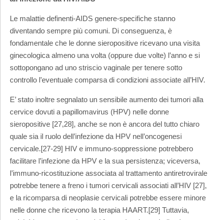
Le malattie definenti-AIDS genere-specifiche stanno
diventando sempre più comuni. Di conseguenza, è
fondamentale che le donne sieropositive ricevano una visita
ginecologica almeno una volta (oppure due volte) l’anno e si
sottopongano ad uno striscio vaginale per tenere sotto
controllo l’eventuale comparsa di condizioni associate all’HIV.
E’ stato inoltre segnalato un sensibile aumento dei tumori alla
cervice dovuti a papillomavirus (HPV) nelle donne
sieropositive [27,28], anche se non è ancora del tutto chiaro
quale sia il ruolo dell’infezione da HPV nell’oncogenesi
cervicale.[27-29] HIV e immuno-soppressione potrebbero
facilitare l’infezione da HPV e la sua persistenza; viceversa,
l’immuno-ricostituzione associata al trattamento antiretrovirale
potrebbe tenere a freno i tumori cervicali associati all’HIV [27],
e la ricomparsa di neoplasie cervicali potrebbe essere minore
nelle donne che ricevono la terapia HAART.[29] Tuttavia,