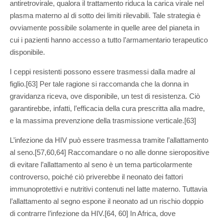
antiretrovirale, qualora il trattamento riduca la carica virale nel
plasma materno al di sotto dei limiti rilevabili. Tale strategia è
ovviamente possibile solamente in quelle aree del pianeta in
cui i pazienti hanno accesso a tutto l’armamentario terapeutico
disponibile.
I ceppi resistenti possono essere trasmessi dalla madre al
figlio.[63] Per tale ragione si raccomanda che la donna in
gravidanza riceva, ove disponibile, un test di resistenza. Ciò
garantirebbe, infatti, l’efficacia della cura prescritta alla madre,
e la massima prevenzione della trasmissione verticale.[63]
L’infezione da HIV può essere trasmessa tramite l’allattamento
al seno.[57,60,64] Raccomandare o no alle donne sieropositive
di evitare l’allattamento al seno è un tema particolarmente
controverso, poiché ciò priverebbe il neonato dei fattori
immunoprotettivi e nutritivi contenuti nel latte materno. Tuttavia
l’allattamento al segno espone il neonato ad un rischio doppio
di contrarre l’infezione da HIV.[64, 60] In Africa, dove