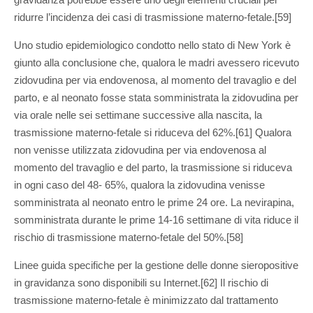
ridurre l’incidenza dei casi di trasmissione materno-fetale.[59]
Uno studio epidemiologico condotto nello stato di New York è
giunto alla conclusione che, qualora le madri avessero ricevuto
zidovudina per via endovenosa, al momento del travaglio e del
parto, e al neonato fosse stata somministrata la zidovudina per
via orale nelle sei settimane successive alla nascita, la
trasmissione materno-fetale si riduceva del 62%.[61] Qualora
non venisse utilizzata zidovudina per via endovenosa al
momento del travaglio e del parto, la trasmissione si riduceva
in ogni caso del 48- 65%, qualora la zidovudina venisse
somministrata al neonato entro le prime 24 ore. La nevirapina,
somministrata durante le prime 14-16 settimane di vita riduce il
rischio di trasmissione materno-fetale del 50%.[58]
Linee guida specifiche per la gestione delle donne sieropositive
in gravidanza sono disponibili su Internet.[62] Il rischio di
trasmissione materno-fetale è minimizzato dal trattamento