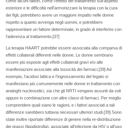
come alcuni fattori, come l’effetto del trattamento sull’aspetto
esteriore e le difficoltà nell’armonizzare la terapia con la cura
dei figli, potrebbero avere un maggiore impatto nelle donne
rispetto a quanto avvenga negli uomini, e potrebbero
rappresentare un fattore determinate, in grado di interferire con
l’aderenza al trattamento.[37]
La terapia HAART potrebbe essere associata alla comparsa di
effetti collaterali differenti nelle donne. Le donne sembrano
essere più esposte agli effetti collaterali gravi e/o alle
manifestazioni associate alla tossicità dei farmaci.[39] Ad
esempio, l’acidosi lattica e l’ingrossamento del fegato si
manifestano più comunemente nelle donne in trattamento con
analoghi nucleosidici, sia che gli NRTI vengano assunti da soli
oppure in combinazione con altre classi di farmaci. Per meglio
comprendere quali siano le ragioni, e i fattori associati a tali
differenze sarebbero tuttavia necessari ulteriori studi.[39] Sono
state inoltre riportate differenze di genere nella re-distribuzione
dei grassi (lipodistrofia), associate all’infezione da HIV o all’uso