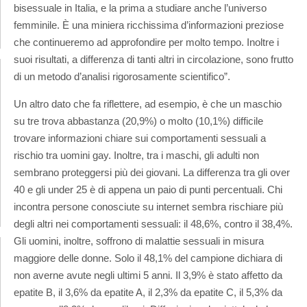
bisessuale in Italia, e la prima a studiare anche l’universo
femminile. È una miniera ricchissima d’informazioni preziose
che continueremo ad approfondire per molto tempo. Inoltre i
suoi risultati, a differenza di tanti altri in circolazione, sono frutto
di un metodo d’analisi rigorosamente scientifico”.
Un altro dato che fa riflettere, ad esempio, è che un maschio
su tre trova abbastanza (20,9%) o molto (10,1%) difficile
trovare informazioni chiare sui comportamenti sessuali a
rischio tra uomini gay. Inoltre, tra i maschi, gli adulti non
sembrano proteggersi più dei giovani. La differenza tra gli over
40 e gli under 25 è di appena un paio di punti percentuali. Chi
incontra persone conosciute su internet sembra rischiare più
degli altri nei comportamenti sessuali: il 48,6%, contro il 38,4%.
Gli uomini, inoltre, soffrono di malattie sessuali in misura
maggiore delle donne. Solo il 48,1% del campione dichiara di
non averne avute negli ultimi 5 anni. Il 3,9% è stato affetto da
epatite B, il 3,6% da epatite A, il 2,3% da epatite C, il 5,3% da