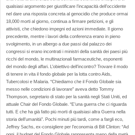
qualsiasi argomento per giustificare l’incapacità dell’occidente
nel dare una risposta concreta al genocidio che produce ormai
18,000 morti al giorno, continua a firmare petizioni, e gli
attivisti, che chiedono impegni ed azioni immediate. Il giorno
precedente, mentre i lavori della conferenza erano in pieno
svolgimento, in un albergo a due passi dal palazzo dei
congressi si erano incontrati i ministri della sanità dei paesi più
ricchi del mondo, le multinazionali farmaceutiche, esponenti
del mondo degli affari. L’obiettivo dell’incontro? Trovare il modo
di tenere in vita il fondo globale per la lotta contro Aids,
Tubercolosi e Malaria. “Chiediamo che il Fondo Globale sia
messo nelle condizioni di lavorare” aveva detto Tommy
Thompson, segretario di stato per la sanità negli Stati Uniti, ed
attuale Chair del Fondo Globale. “E’una guerra che ci riguarda
tutti. E che ha già fatto più morti di qualsiasi altra Guerra nella
storia dell’umanità”. Pochi minuti più tardi, come a fargli eco,
Jeffrey Sachs, ex-consigliere per l’economia di Bill Clinton: “Ad
oggi, il budget del Fondo Globale rappresenta meno della metà