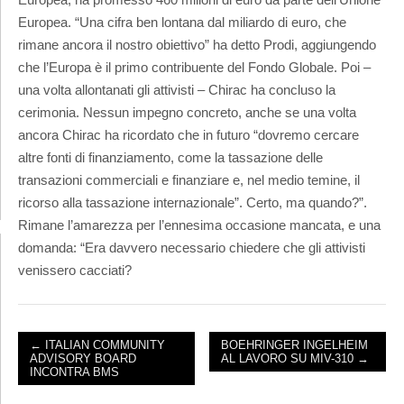
Europea. “Una cifra ben lontana dal miliardo di euro, che
rimane ancora il nostro obiettivo” ha detto Prodi, aggiungendo
che l’Europa è il primo contribuente del Fondo Globale. Poi –
una volta allontanati gli attivisti – Chirac ha concluso la
cerimonia. Nessun impegno concreto, anche se una volta
ancora Chirac ha ricordato che in futuro “dovremo cercare
altre fonti di finanziamento, come la tassazione delle
transazioni commerciali e finanziare e, nel medio temine, il
ricorso alla tassazione internazionale”. Certo, ma quando?”.
Rimane l’amarezza per l’ennesima occasione mancata, e una
domanda: “Era davvero necessario chiedere che gli attivisti
venissero cacciati?
← ITALIAN COMMUNITY
BOEHRINGER INGELHEIM
ADVISORY BOARD
AL LAVORO SU MIV-310 →
POST NAVIGATION
INCONTRA BMS