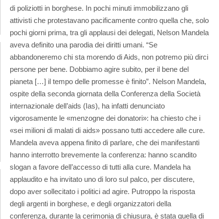
di poliziotti in borghese. In pochi minuti immobilizzano gli
attivisti che protestavano pacificamente contro quella che, solo
pochi giorni prima, tra gli applausi dei delegati, Nelson Mandela
aveva definito una parodia dei diritti umani. “Se
abbandoneremo chi sta morendo di Aids, non potremo più dirci
persone per bene. Dobbiamo agire subito, per il bene del
pianeta […] il tempo delle promesse è finito”. Nelson Mandela,
ospite della seconda giornata della Conferenza della Società
internazionale dell’aids (Ias), ha infatti denunciato
vigorosamente le «menzogne dei donatori»: ha chiesto che i
«sei milioni di malati di aids» possano tutti accedere alle cure.
Mandela aveva appena finito di parlare, che dei manifestanti
hanno interrotto brevemente la conferenza: hanno scandito
slogan a favore dell’accesso di tutti alla cure. Mandela ha
applaudito e ha invitato uno di loro sul palco, per discutere,
dopo aver sollecitato i politici ad agire. Putroppo la risposta
degli argenti in borghese, e degli organizzatori della
conferenza, durante la cerimonia di chiusura, è stata quella di