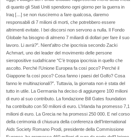
di quanto gli Stati Uniti spendono ogni giorno per la guerra in
Iraq […] se non riusciremo a fare qualcosa, daremo
responsabili di 7 milioni di morti, che potrebbero essere
altrimenti evitate. I bei discorsi non servono a nulla. Il Fondo
Globale ha bisogno di almeno 7 miliardi di dollari per fare il suo
lavoro. Li avrà?”. Nient’altro che ipocrisia secondo Zacki
Achmart, uno dei leader del movimento delle persone
sieropositive sudafricane “C’è troppa ipocrisia in quello che
ascolto. Perché l’Unione Europea fa così poco? Perché il
Giappone fa così poco? Cosa fanno i paesi del Golfo? Cosa
fanno le multinazionali?”. Tuttavia, la giornata non è stata del
tutto in utile. La Germania ha deciso di aggiungere 100 milioni
di euro al suo contributo. La fondazione Bill Gates foundation
ha contribuito con 50 milioni di euro. L’Irlanda ha promesso 7,1
milioni di euro. La Grecia ne ha promessi 250 000. E nel corso
della cerimonia di chiusura della conferenza dell’International
Aids Society Romano Prodi, presidente della Commissione
Europea, ha promesso 460 milioni di euro da parte dell’Unione