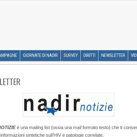
R ETS
SKIP TO CONTENT
AMPAGNE
GIORNATE DI NADIR
SURVEY
DIRITTI
NEWSLETTER
VI
LETTER
OTIZIE
è una mailing list (ossia una mail formato testo) che ti consen
informazioni sintetiche sull’HIV e patologie correlate.