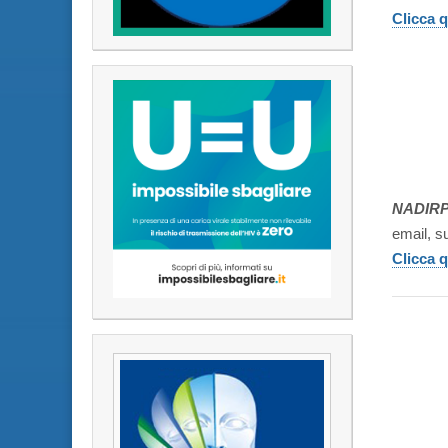
Clicca q
NADIR
email, su
Clicca q