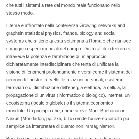
che tutti i sistemi a rete del mondo reale funzionano nello
stesso modo.
Il tema è affrontato nella conferenza Growing networks and
graphsin statistical physics, fnance, biology and social
systems che si tiene questa settimana a Roma e che riunisce
i maggiori esperti mondiali del campo. Dietro al titolo tecnico si
intravede la potenza e l’ambizione di un approccio
dichiaratamente interdisciplinare che tenta di unificare la
visione di fenomeni profondamente diversi come il sistema dei
neuroni del nostro cervello, le relazioni personali, i sistemi
ferroviari o di distribuzione dell’energia elettrica, la cellula, la
propagazione di un virus (informatico o biologico), internet, un
ecosistema (locale o globale) o il sistema economico
mondiale. Un principio che, come scrive Mark Buchanan in
Nexus (Mondadori, pp. 275, € 19) rende l’universo «molto più
semplice da interpretare di quanto non immaginiamo».
Benché oggi siano le scienze cosiddette hard a dominare