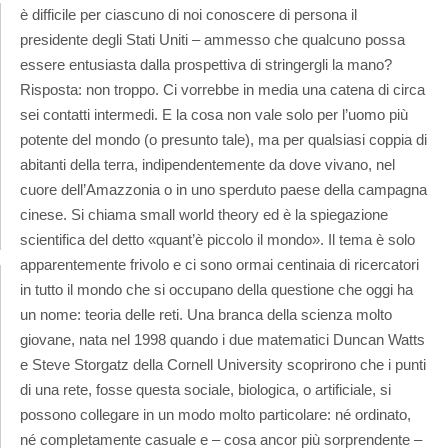
è difficile per ciascuno di noi conoscere di persona il
presidente degli Stati Uniti – ammesso che qualcuno possa
essere entusiasta dalla prospettiva di stringergli la mano?
Risposta: non troppo. Ci vorrebbe in media una catena di circa
sei contatti intermedi. E la cosa non vale solo per l’uomo più
potente del mondo (o presunto tale), ma per qualsiasi coppia di
abitanti della terra, indipendentemente da dove vivano, nel
cuore dell’Amazzonia o in uno sperduto paese della campagna
cinese. Si chiama small world theory ed è la spiegazione
scientifica del detto «quant’è piccolo il mondo». Il tema è solo
apparentemente frivolo e ci sono ormai centinaia di ricercatori
in tutto il mondo che si occupano della questione che oggi ha
un nome: teoria delle reti. Una branca della scienza molto
giovane, nata nel 1998 quando i due matematici Duncan Watts
e Steve Storgatz della Cornell University scoprirono che i punti
di una rete, fosse questa sociale, biologica, o artificiale, si
possono collegare in un modo molto particolare: né ordinato,
né completamente casuale e – cosa ancor più sorprendente –