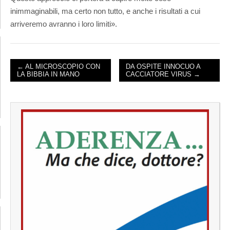
inimmaginabili, ma certo non tutto, e anche i risultati a cui
arriveremo avranno i loro limiti».
← AL MICROSCOPIO CON
DA OSPITE INNOCUO A
LA BIBBIA IN MANO
CACCIATORE VIRUS →
POST NAVIGATION