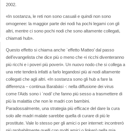
2002.
«In sostanza, le reti non sono casuali e quindi non sono
omogenee: la maggior parte dei nodi ha pochi legami con gli
altri, mentre ci sono pochi nodi che sono altamente collegati,
chiamati hub».
Questo effetto si chiama anche `effetto Matteo’ dal passo
dell’evangelista che dice più o meno che «i ricchi diventeranno
più ricchi e i poveri più poveri». Un nuovo nodo che si collega a
una rete tenderà infatti a farlo legandosi più ai nodi altamente
collegati che agli altri. «In sostanza sono gli hub a fare la
differenza – continua Barabási -: nella diffusione dei virus
come l’Aids sono i `nodi’ che fanno più sesso a trasmettere di
più la malattia che non le madri con bambini.
Paradossalmente, una strategia più efficace del dare la cura
solo alle madri malate sarebbe quella di curare di più le
prostitute. Vale lo stesso per gli amici o per internet: incontrerò
più probabilmente quelli con molti amici o linkerò nella mia