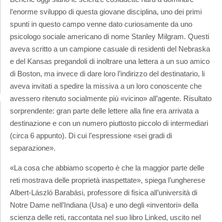
l’enorme sviluppo di questa giovane disciplina, uno dei primi
spunti in questo campo venne dato curiosamente da uno
psicologo sociale americano di nome Stanley Milgram. Questi
aveva scritto a un campione casuale di residenti del Nebraska
e del Kansas pregandoli di inoltrare una lettera a un suo amico
di Boston, ma invece di dare loro l’indirizzo del destinatario, li
aveva invitati a spedire la missiva a un loro conoscente che
avessero ritenuto socialmente più «vicino» all’agente. Risultato
sorprendente: gran parte delle lettere alla fine era arrivata a
destinazione e con un numero piuttosto piccolo di intermediari
(circa 6 appunto). Di cui l’espressione «sei gradi di
separazione».
«La cosa che abbiamo scoperto è che la maggior parte delle
reti mostrava delle proprietà inaspettate», spiega l’ungherese
Albert-László Barabási, professore di fisica all’università di
Notre Dame nell’Indiana (Usa) e uno degli «inventori» della
scienza delle reti, raccontata nel suo libro Linked, uscito nel