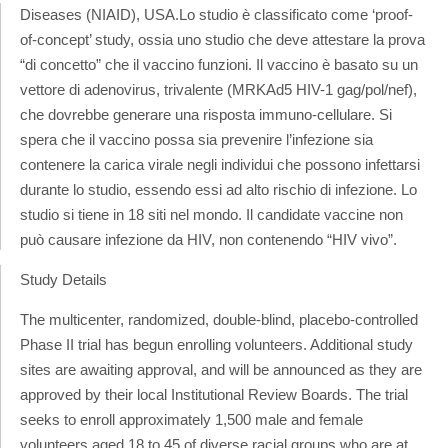
Diseases (NIAID), USA.
Lo studio è classificato come ‘proof-
of-concept’ study, ossia uno studio che deve attestare la prova
“di concetto” che il vaccino funzioni. Il vaccino è basato su un
vettore di adenovirus, trivalente (MRKAd5 HIV-1 gag/pol/nef),
che dovrebbe generare una risposta immuno-cellulare. Si
spera che il vaccino possa sia prevenire l’infezione sia
contenere la carica virale negli individui che possono infettarsi
durante lo studio, essendo essi ad alto rischio di infezione. Lo
studio si tiene in 18 siti nel mondo. Il candidate vaccine non
può causare infezione da HIV, non contenendo “HIV vivo”.
Study Details
The multicenter, randomized, double-blind, placebo-controlled
Phase II trial has begun enrolling volunteers. Additional study
sites are awaiting approval, and will be announced as they are
approved by their local Institutional Review Boards. The trial
seeks to enroll approximately 1,500 male and female
volunteers aged 18 to 45 of diverse racial groups who are at