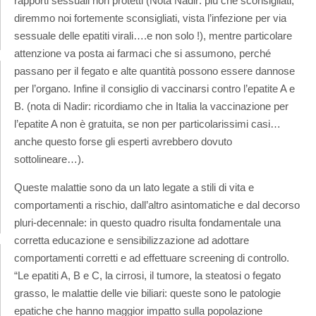
rapporti sessuali non protetti (Nota Nadir: più che sconsigliati,
diremmo noi fortemente sconsigliati, vista l’infezione per via
sessuale delle epatiti virali….e non solo !), mentre particolare
attenzione va posta ai farmaci che si assumono, perché
passano per il fegato e alte quantità possono essere dannose
per l’organo. Infine il consiglio di vaccinarsi contro l’epatite A e
B. (nota di Nadir: ricordiamo che in Italia la vaccinazione per
l’epatite A non è gratuita, se non per particolarissimi casi…
anche questo forse gli esperti avrebbero dovuto
sottolineare…).
Queste malattie sono da un lato legate a stili di vita e
comportamenti a rischio, dall’altro asintomatiche e dal decorso
pluri-decennale: in questo quadro risulta fondamentale una
corretta educazione e sensibilizzazione ad adottare
comportamenti corretti e ad effettuare screening di controllo.
“Le epatiti A, B e C, la cirrosi, il tumore, la steatosi o fegato
grasso, le malattie delle vie biliari: queste sono le patologie
epatiche che hanno maggior impatto sulla popolazione