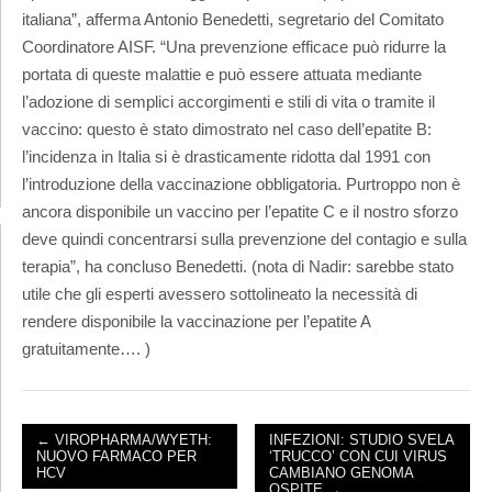
italiana”, afferma Antonio Benedetti, segretario del Comitato
Coordinatore AISF. “Una prevenzione efficace può ridurre la
portata di queste malattie e può essere attuata mediante
l’adozione di semplici accorgimenti e stili di vita o tramite il
vaccino: questo è stato dimostrato nel caso dell’epatite B:
l’incidenza in Italia si è drasticamente ridotta dal 1991 con
l’introduzione della vaccinazione obbligatoria. Purtroppo non è
ancora disponibile un vaccino per l’epatite C e il nostro sforzo
deve quindi concentrarsi sulla prevenzione del contagio e sulla
terapia”, ha concluso Benedetti. (nota di Nadir: sarebbe stato
utile che gli esperti avessero sottolineato la necessità di
rendere disponibile la vaccinazione per l’epatite A
gratuitamente…. )
← VIROPHARMA/WYETH:
INFEZIONI: STUDIO SVELA
NUOVO FARMACO PER
‘TRUCCO’ CON CUI VIRUS
POST NAVIGATION
HCV
CAMBIANO GENOMA
OSPITE →