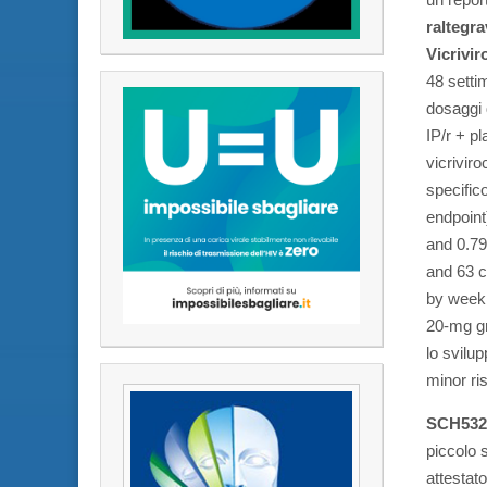
raltegr
Vicrivi
48 setti
dosaggi 
IP/r + p
vicriviro
specifico
endpoint
and 0.79
and 63 c
by week 
20-mg gr
lo svilu
minor ris
SCH5327
piccolo s
attestat