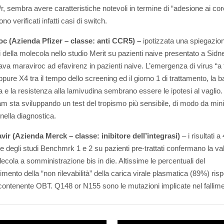
r, sembra avere caratteristiche notevoli in termine di “adesione ai core
no verificati infatti casi di switch.
oc (Azienda Pfizer – classe: anti CCR5) –
ipotizzata una spiegazion
ti della molecola nello studio Merit su pazienti naive presentato a Sidn
va maraviroc ad efavirenz in pazienti naive. L’emergenza di virus “a
ppure X4 tra il tempo dello screening ed il giorno 1 di trattamento, la 
 e la resistenza alla lamivudina sembrano essere le ipotesi al vaglio.
 sta sviluppando un test del tropismo più sensibile, di modo da min
i nella diagnostica.
vir (Azienda Merck – classe: inibitore dell’integrasi)
– i risultati a
e degli studi Benchmrk 1 e 2 su pazienti pre-trattati confermano la val
lecola a somministrazione bis in die. Altissime le percentuali del
mento della “non rilevabilità” della carica virale plasmatica (89%) risp
contenente OBT. Q148 or N155 sono le mutazioni implicate nel fallim