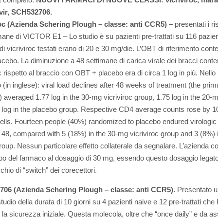
avir, SCH532706.
roc (Azienda Schering Plough – classe: anti CCR5)
– presentati i ris
mane di VICTOR E1 – Lo studio è su pazienti pre-trattati su 116 pazient
di vicriviroc testati erano di 20 e 30 mg/die. L’OBT di riferimento con
lacebo. La diminuzione a 48 settimane di carica virale dei bracci conte
c rispetto al braccio con OBT + placebo era di circa 1 log in più. Nello
 (in inglese): viral load declines after 48 weeks of treatment (the prim
) averaged 1.77 log in the 30-mg vicriviroc group, 1.75 log in the 20-
 log in the placebo group. Respective CD4 average counts rose by 1
ells. Fourteen people (40%) randomized to placebo endured virologic 
48, compared with 5 (18%) in the 30-mg vicriviroc group and 3 (8%) i
oup. Nessun particolare effetto collaterale da segnalare. L’azienda c
ppo del farmaco al dosaggio di 30 mg, essendo questo dosaggio legato
chio di “switch” dei corecettori.
06 (Azienda Schering Plough – classe: anti CCR5).
Presentato u
tudio della durata di 10 giorni su 4 pazienti naive e 12 pre-trattati che
o la sicurezza iniziale. Questa molecola, oltre che “once daily” e da as