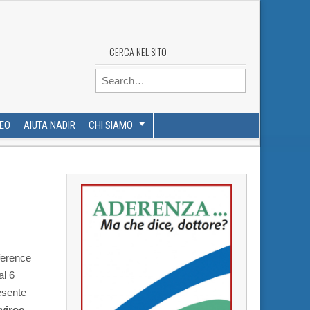
CERCA NEL SITO
Search for:
DEO
AIUTA NADIR
CHI SIAMO
nference
al 6
esente
iroc,