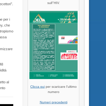
sull''HIV.
cettori”.
e per i
ey, che
 tropismo
bassa
imizzare
 48
idità
etto al
Clicca qui
per scaricare l'ultimo
ento
numero
Numeri precedenti