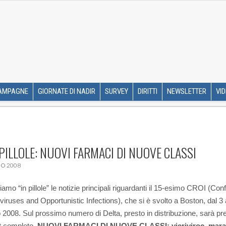
R ETS
SKIP TO CONTENT
AMPAGNE
GIORNATE DI NADIR
SURVEY
DIRITTI
NEWSLETTER
VI
PILLOLE: NUOVI FARMACI DI NUOVE CLASSI
IO 2008
iamo “in pillole” le notizie principali riguardanti il 15-esimo CROI (Co
viruses and Opportunistic Infections), che si è svolto a Boston, dal 3 
 2008. Sul prossimo numero di Delta, presto in distribuzione, sarà pr
t completo.
NUOVI FARMACI DI NUOVE CLASSI: vicriviroc, marav