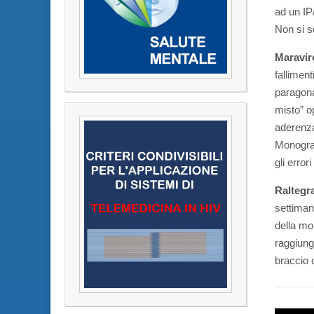
ad un IP/
Non si so
Maravir
fallimen
paragona
misto” o
aderenza
Monogram
gli error
Raltegra
settiman
della mo
raggiungi
braccio 