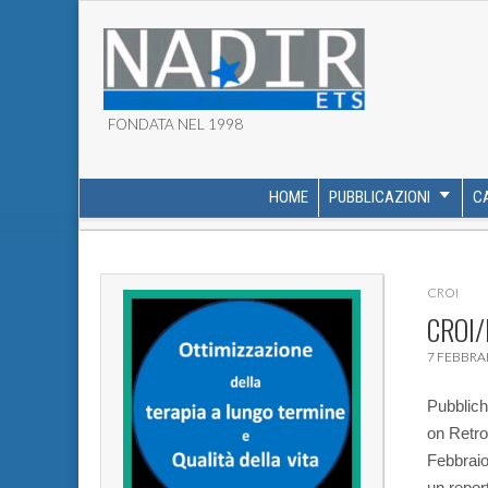
FONDATA NEL 1998
ASSOCIAZIONE NADI
HOME
PUBBLICAZIONI
C
MAIN MENU
SUB MENU
CROI
CROI/
7 FEBBRA
Pubblich
on Retro
Febbraio
un repor