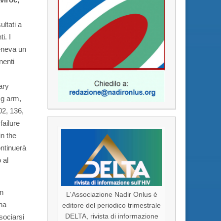
ultati a
i. I
teneva un
nenti
ary
mg arm,
02, 136,
failure
n the
ontinuerà
 al
n
L'Associazione Nadir Onlus è
 ha
editore del periodico trimestrale
sociarsi
DELTA, rivista di informazione