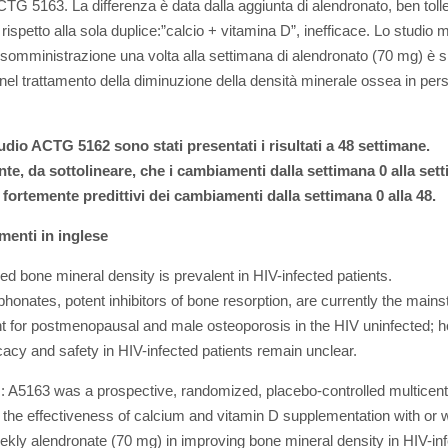
CTG 5163. La differenza è data dalla aggiunta di alendronato, ben tolle
 rispetto alla sola duplice:”calcio + vitamina D”, inefficace.
Lo studio 
somministrazione una volta alla settimana di alendronato (70 mg) è s
 nel trattamento della diminuzione della densità minerale ossea in pe
udio ACTG 5162 sono stati presentati i risultati a 48 settimane.
te, da sottolineare, che i cambiamenti dalla settimana 0 alla set
fortemente predittivi dei cambiamenti dalla settimana 0 alla 48.
enti in inglese
d bone mineral density is prevalent in HIV-infected patients.
honates, potent inhibitors of bone resorption, are currently the mains
t for postmenopausal and male osteoporosis in the HIV uninfected; 
ficacy and safety in HIV-infected patients remain unclear.
 A5163 was a prospective, randomized, placebo-controlled multicenter
 the effectiveness of calcium and vitamin D supplementation with or w
kly alendronate (70 mg) in improving bone mineral density in HIV-in