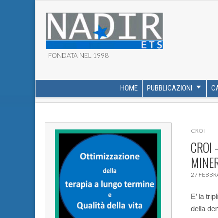
FONDATA NEL 1998
ASSOCIAZIONE NADI
HOME
PUBBLICAZIONI
C
MAIN MENU
SUB MENU
CROI
CROI 
MINER
27 FEBBR
E’ la tri
della de