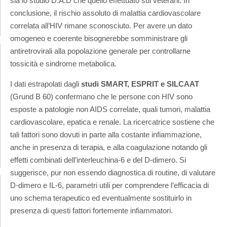
sia lo studio D:A:D che quello effettuato sui veterani. In
conclusione, il rischio assoluto di malattia cardiovascolare
correlata all’HIV rimane sconosciuto. Per avere un dato
omogeneo e coerente bisognerebbe somministrare gli
antiretrovirali alla popolazione generale per controllarne
tossicità e sindrome metabolica.
I dati estrapolati dagli
studi SMART, ESPRIT e SILCAAT
(Grund B 60) confermano che le persone con HIV sono
esposte a patologie non AIDS correlate, quali tumori, malattia
cardiovascolare, epatica e renale. La ricercatrice sostiene che
tali fattori sono dovuti in parte alla costante infiammazione,
anche in presenza di terapia, e alla coagulazione notando gli
effetti combinati dell’interleuchina-6 e del D-dimero. Si
suggerisce, pur non essendo diagnostica di routine, di valutare
D-dimero e IL-6, parametri utili per comprendere l’efficacia di
uno schema terapeutico ed eventualmente sostituirlo in
presenza di questi fattori fortemente infiammatori.