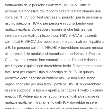
trattamento delle persone confettate HIV/HCV. Tutte le
persone sieropositive dovrebbero essere testate almeno una
volta per l’HCV, con test successivi periodici per le persone a
rischio infezione HCV o per persone in cui subentra una
malattia epatica. Dovrebbero essere anche fatti test per
verificare eventuali coinfezioni con HBV e HAV e i pazienti
coinfettati HIV/HCV dovrebbero essere vaccinati per l’epatite a
e B. Le persone coinfette HIV/HCV dovrebbero essere messe
al corrente delle modalità di trasmissione del virus dell’epatite
C e dovrebbe essere loro comunicato che l’alcool è dannoso
per il fegato e quindi non dovrebbero berlo. Dovrebbero essere
fatti i test per capire il tipo di genotipo dell’HCV, in quanto
predittivo della risposta al trattamento. Se non sussistono
ragioni mediche per non farlo, i pazienti HIV/HCV dovrebbero
essere sottoposti a biopsia epatica per capire il livello di danno
epatico HCV-derivato e per scoprire eventuali altre cause di
malattie epatiche. Il trattamento dell’HCV dovrebbe essere
preso in considerazione in particolare nelle persone che hanno