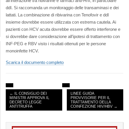
all’interazione tra ribivarine e farmaci anti-HIV, in particolare
ddI. Si raccomanda un monitoraggio delle transaminasi e dei
lattati. La combinazione di ribivarina con Tenofovir e ddI
insieme dovrebbe essere utilizzata con estrema cautela. Ai
pazienti con HCV acuta dovrebbe essere offerto interferone e
si dovrebbe dare considerazione all’ipotesi di trattamento con
INF-PEG e RBV visto i risultati ottenuti per le persone
monoinfette HCV.
Scarica il documento completo
← IL CONSIGLIO DEI
LINEE GUIDA
POST NAVIGATION
MINISTRI APPROVA IL
PROVVISORIE PER IL
DECRETO LEGGE
TRATTAMENTO DELLA
ANTITRUFFA
COINFEZIONE HIV/HBV →