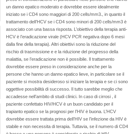
un danno epatico moderato e dovrebbe essere idealmente
iniziato se i CD4 sono maggiori di 200 cells/mm3., in quanto il
trattamento dell’HCV se i CD4 sono minori di 200 cells/mm3 è
associato con una bassa risposta. L’obiettivo della terapia anti-
HCV è l’eradicazione virale (HCV PCR negativa dopo 6 mesi
dalla fine della terapia). Altri obiettivi sono la riduzione del
rischio di trasmissione e e la riduzione del progresso della
malattia, se l’eradicazione non è possibile. Il trattamento
dovrebbe essere preso in considerazione anche per la
persone che hanno un danno epatico lieve, in particolare se il
paziente si mostra desideroso si iniziare la terapia e se ci sono
oggettive possibilità di successo. Il tutto sarebbe meglio che
accadesse nell’ambito di studi clinici. In caso di cirrosi , il
paziente confettato HIV/HCV è un buon candidato per il
trapianto epatico se la prognosi per l’HIV è buona. L’HCV
dovrebbe essere trattata prima dell’HIV se l’infezione da HIV è
stabile e non necessita di terapia. Tuttavia, se il numero di CD4
è basso e una persona è considerata a rischio di HIV-