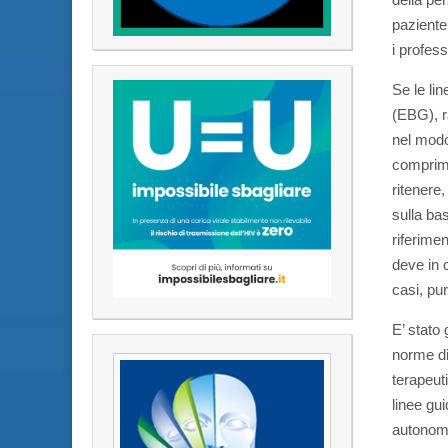
paziente
i profess
Se le lin
(EBG), r
nel modo
comprime
ritenere,
sulla ba
riferime
deve in 
casi, pur
E’ stato
norme di 
terapeut
linee gu
autonomia