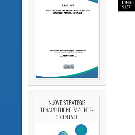
L’INI
POST 
9137
NUOVE STRATEGIE
TERAPEUTICHE PAZIENTE-
ORIENTATE