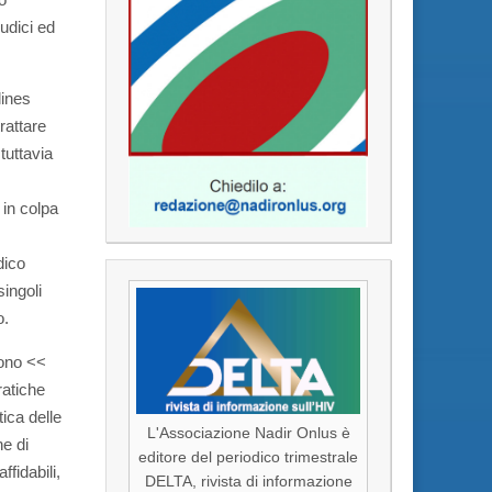
iudici ed
lines
rattare
tuttavia
 in colpa
dico
ingoli
o.
tono <<
ratiche
ica delle
L'Associazione Nadir Onlus è
e di
editore del periodico trimestrale
fidabili,
DELTA, rivista di informazione