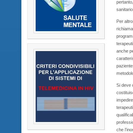
pertanto
sanitari
Per altr
richiama
programm
terapeut
anche pe
caratter
paziente,
metodol
Si deve 
costitui
impedire 
terapeuti
qualific
professio
che l’in