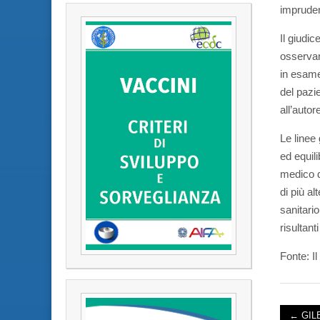
impruden
Il giudi
osservan
in esame
del pazie
all’auto
Le linee
ed equili
medico d
di più al
sanitari
risultant
Fonte: I
← GILE