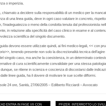
za o imperizia.
ce, chiamato a decidere sulla responsabilità di un medico per la manca
za di una linea guida, deve in ogni caso valutare in concreto, rispetto
, l’inadeguatezza o meno della condotta tenuta dal professionista nel
nte, in relazione alla specificità del caso clinico in esame e al conten
revolezza scientifica del singolo documento.
 guida devono essere utilizzate quindi, ai fini medico-legali, << con p
brio>>, tenendo presente non solo la discrezionalità tecnica dell’agire 
el singolo caso, ma anche la coesistenza, in un determinato contesto
ternative di cura scientificamente convalidate per una stessa patologia.
o dunque, se ritiene in scienza e coscienza di discostarsi dalle indicaz
i dalle linee guida, ha il dovere di motivare le sue scelte difformi.
l sole 24 ore, Sanità, 27/06/2005 – Edilberto Ricciardi – Avvocato
AD ENTRA IN FASE I/II CON
PFIZER: INTERROTTO LO SVIL