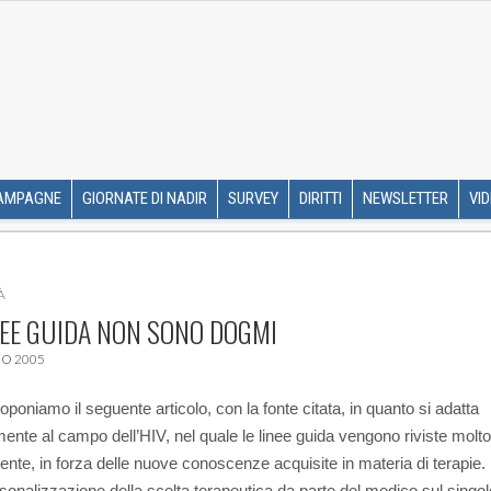
R ETS
SKIP TO CONTENT
AMPAGNE
GIORNATE DI NADIR
SURVEY
DIRITTI
NEWSLETTER
VI
À
NEE GUIDA NON SONO DOGMI
O 2005
oponiamo il seguente articolo, con la fonte citata, in quanto si adatta
mente al campo dell’HIV, nel quale le linee guida vengono riviste molto
nte, in forza delle nuove conoscenze acquisite in materia di terapie. 
rsonalizzazione della scelta terapeutica da parte del medico sul singol