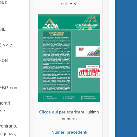
ra di
sull''HIV.
ella
e
é <
> e
 del
a EBG non
nerari
 se
Clicca qui
per scaricare l'ultimo
numero
ontrario,
Numeri precedenti
gligenza,