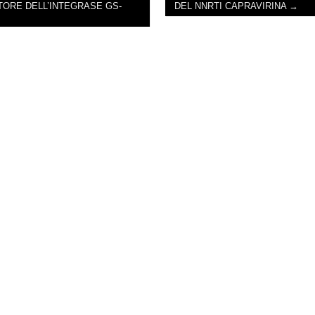
BITORE DELL’INTEGRASE GS-
DEL NNRTI CAPRAVIRINA →
NAVIGATION