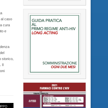
ta
 al caso
la cura
uto e
rudenza
del
 storico,
 Il
ioni
UPPO