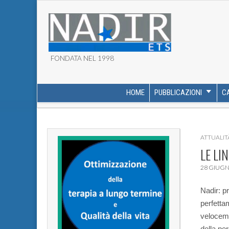
FONDATA NEL 1998
ASSOCIAZIONE NADI
HOME
PUBBLICAZIONI
C
MAIN MENU
SUB MENU
ATTUALIT
LE LI
28 GIUGN
Nadir: pr
perfetta
veloceme
della pe