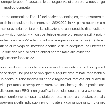
, comporterebbe l’inaccettabile conseguenza di creare una nuova figu
o: il medico-computer.
o, come ammonisce l’art. 12 del codice deontologico, espressamente
to dalla consulta nella sentenza n. 282/2002, la << piena autonomia n
azione, nella scelta e nell’applicazione di ogni presidio diagnostico 
ico >> riconosciuti <
> non costituisce esonero di responsabilità poich
rché il sanitario << è tenuto ad una adeguata conoscenza (…) delle
istiche di impiego dei mezzi terapeutici e deve adeguare, nell’interesse
 le sue decisioni ai dati scientifici accreditati e alle evidenze
ogicamente fondate >>.
quindi dedurre che anche le raccomandazioni date con le linee guid
scono dogmi, né possono obbligare a seguire determinati trattamenti o
la scelta, purché fondata su serie e ragionevoli motivazioni, di altri iti
ci e, per tanto, la semplice esistenza di una linea guida, in particolare
abile come non-EBG, non giustifica la conclusione che una condotta
nale conforme ad essa sia stata corretta in tutte le circostanze o, al c
osservanza delle indicazioni ivi formulate sia comunque sintomo di ne