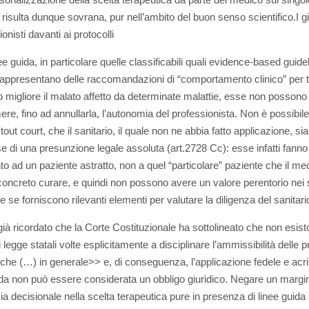
 risulta dunque sovrana, pur nell’ambito del buon senso scientifico.
I g
ionisti davanti ai protocolli
ee guida, in particolare quelle classificabili quali evidence-based guide
appresentano delle raccomandazioni di “comportamento clinico” per t
 migliore il malato affetto da determinate malattie, esse non possono 
re, fino ad annullarla, l’autonomia del professionista. Non è possibile
 tout court, che il sanitario, il quale non ne abbia fatto applicazione, sia
se di una presunzione legale assoluta (art.2728 Cc): esse infatti fanno
nto ad un paziente astratto, non a quel “particolare” paziente che il me
concreto curare, e quindi non possono avere un valore perentorio nei s
e se forniscono rilevanti elementi per valutare la diligenza del sanitari
 già ricordato che la Corte Costituzionale ha sottolineato che non esis
legge statali volte esplicitamente a disciplinare l’ammissibilità delle p
iche (…) in generale>> e, di conseguenza, l’applicazione fedele e acrit
ida non può essere considerata un obbligo giuridico. Negare un margin
 decisionale nella scelta terapeutica pure in presenza di linee guida af