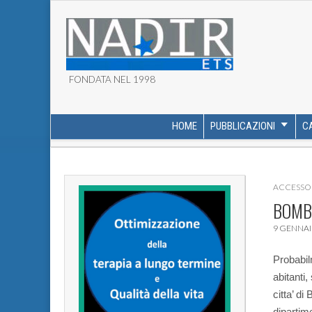
FONDATA NEL 1998
ASSOCIAZIONE NADI
HOME
PUBBLICAZIONI
C
MAIN MENU
SUB MENU
ACCESSO 
BOMBA
9 GENNAI
Probabil
abitanti,
citta’ di
dipartim