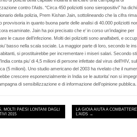
zzazione contro l’Aids. “Circa 450 poliziotti sono sieropositivi” ha dich
ionario della polizia, Prem Kishan Jain, sottolineando che la cifra rima
provvisoria in quanto buona parte delle analisi di 40.000 poliziotti n
cora esaminate. Jain ha poi precisato che e’ in corso un’indagine per
re le cause dell’infezione. Molti dei poliziotti sono analfabeti, e occup
piu’ basso nella scala sociale. La maggior parte di loro, secondo le ins
 abitanti, si prostituirebbe per incrementare i miseri salari. Secondo s
, l’India conta piu’ di 4,5 milioni di persone infettate dal virus dell’HIV, s
rica (5 milioni). Uno studio americano del 2003 ha rivelato che il numer
rebbe crescere esponenzialmente in India se le autorita’ non si impe
ampagna di sensibilizzazione e di informazione dell’opinione pubblica.
, MOLTI PAESI LONTANI DAGLI
LA GIOIA AIUTA A COMBATTER
IVI 2015
L’AIDS →
NAVIGATION