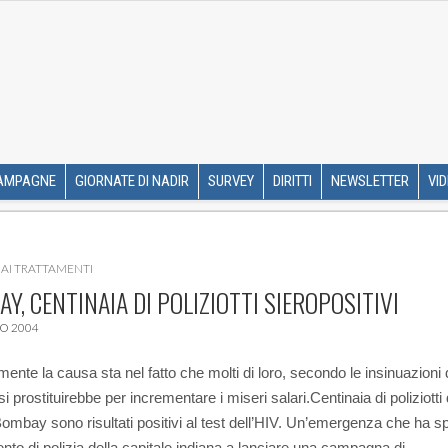
R ETS
SKIP TO CONTENT
AMPAGNE
GIORNATE DI NADIR
SURVEY
DIRITTI
NEWSLETTER
VI
AI TRATTAMENTI
Y, CENTINAIA DI POLIZIOTTI SIEROPOSITIVI
O 2004
mente la causa sta nel fatto che molti di loro, secondo le insinuazioni 
 si prostituirebbe per incrementare i miseri salari.
Centinaia di poliziotti 
 Bombay sono risultati positivi al test dell’HIV. Un’emergenza che ha spi
ento di polizia della capitale indiana a lanciare una campagna di