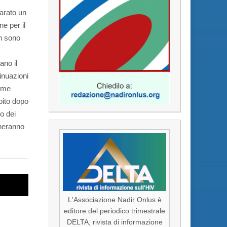
iarato un
ne per il
on sono
ano il
inuazioni
time
ubito dopo
o dei
gneranno
E
L'Associazione Nadir Onlus è
editore del periodico trimestrale
DELTA, rivista di informazione