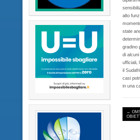
sensibili
alto funz
momento 
state an
determina
gradino 
di alcuni
ufficiali
il Sudaf
casi pot
in una c
← OMS
OBIETT
POST 