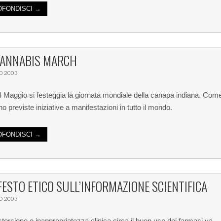
FONDISCI →
CANNABIS MARCH
O 2003
 Maggio si festeggia la giornata mondiale della canapa indiana. Com
o previste iniziative a manifestazioni in tutto il mondo.
FONDISCI →
ESTO ETICO SULL’INFORMAZIONE SCIENTIFICA
O 2003
storsione o inappropriatezza clinica circa il buon uso dei farmaci va