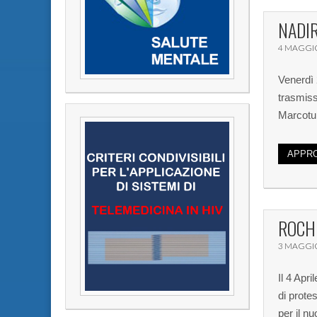
NADI
4 MAGGI
Venerdì 
trasmiss
Marcotul
APPRO
ROCH
3 MAGGI
Il 4 Apr
di prote
per il n