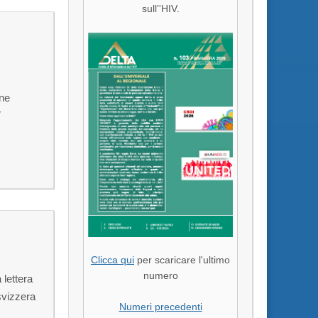
sull''HIV.
one
V
Clicca qui
per scaricare l'ultimo
numero
 lettera
svizzera
Numeri precedenti