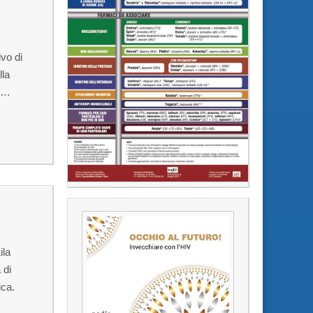
ivo di
lla
vi…
ila
 di
ica.