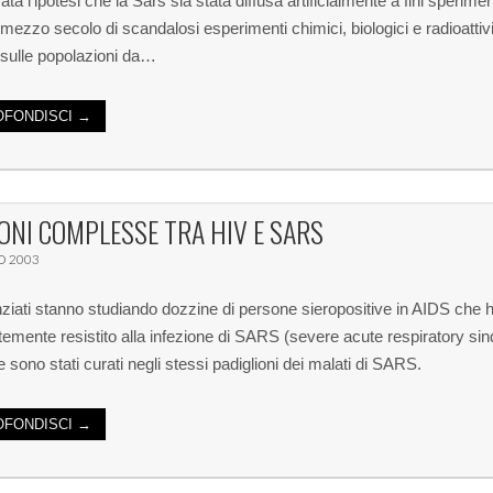
ta l’ipotesi che la Sars sia stata diffusa artificialmente a fini sperimen
i mezzo secolo di scandalosi esperimenti chimici, biologici e radioattiv
 sulle popolazioni da…
FONDISCI →
ONI COMPLESSE TRA HIV E SARS
O 2003
nziati stanno studiando dozzine di persone sieropositive in AIDS che
emente resistito alla infezione di SARS (severe acute respiratory si
 sono stati curati negli stessi padiglioni dei malati di SARS.
FONDISCI →