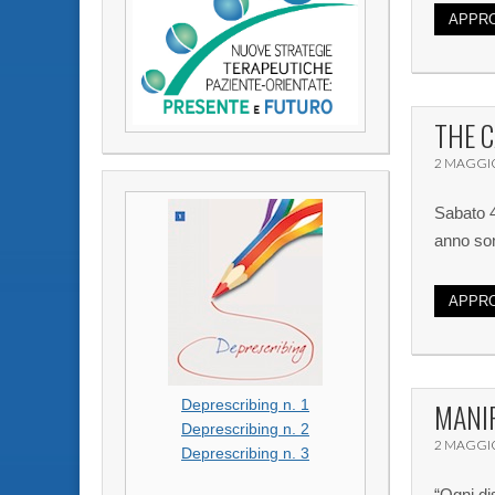
APPRO
THE 
2 MAGGI
Sabato 4
anno son
APPRO
MANIF
Deprescribing n. 1
Deprescribing n. 2
2 MAGGI
Deprescribing n. 3
“Ogni di