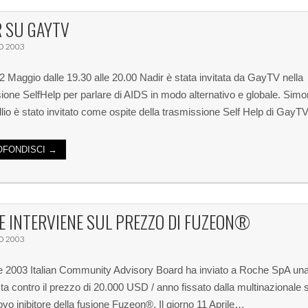
R SU GAYTV
O 2003
2 Maggio dalle 19.30 alle 20.00 Nadir è stata invitata da GayTV nella
ione SelfHelp per parlare di AIDS in modo alternativo e globale. Sim
lio è stato invitato come ospite della trasmissione Self Help di GayT
FONDISCI →
E INTERVIENE SUL PREZZO DI FUZEON®
O 2003
ile 2003 Italian Community Advisory Board ha inviato a Roche SpA una
sta contro il prezzo di 20.000 USD / anno fissato dalla multinazionale 
uovo inibitore della fusione Fuzeon®. Il giorno 11 Aprile…