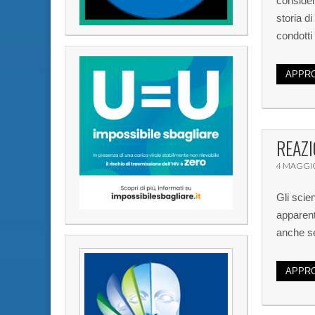
considera
storia d
condotti
APPRO
REAZI
4 MAGGI
Gli scie
apparent
anche se
APPRO