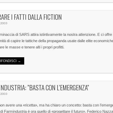
ARE I FATTI DALLA FICTION
 2003
 minaccia di SARS attira istintivamente la nostra attenzione. E ci offre
unità di capire le tattiche della propaganda usate dalle elite economich
e le masse e tenere alti i propri profitti.
FONDISCI →
NDUSTRIA: ”BASTA CON L’EMERGENZA”
 2003
non avere una «ricetta», ma ha chiaro un concetto: basta con l’emerge
di Farmindustria è ora quello di «progettare il futuro». Federico Nazzar