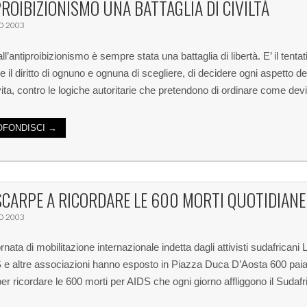
ROIBIZIONISMO UNA BATTAGLIA DI CIVILTÀ
O 2003
all’antiproibizionismo è sempre stata una battaglia di libertà. E’ il tentat
e il diritto di ognuno e ognuna di scegliere, di decidere ogni aspetto de
vita, contro le logiche autoritarie che pretendono di ordinare come de
FONDISCI →
CARPE A RICORDARE LE 600 MORTI QUOTIDIANE
O 2003
rnata di mobilitazione internazionale indetta dagli attivisti sudafricani L
 altre associazioni hanno esposto in Piazza Duca D’Aosta 600 paia
er ricordare le 600 morti per AIDS che ogni giorno affliggono il Sudafr