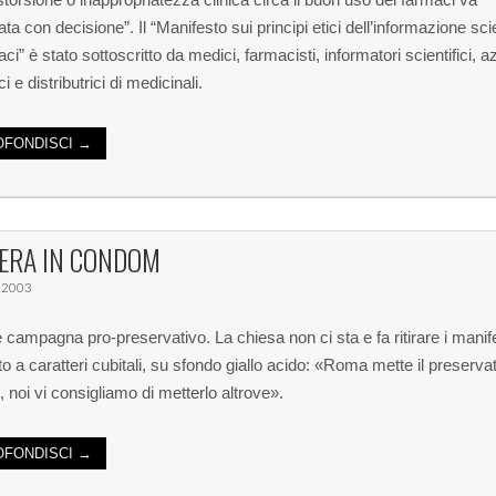
ta con decisione”. Il “Manifesto sui principi etici dell’informazione scie
ci” è stato sottoscritto da medici, farmacisti, informatori scientifici, 
ci e distributrici di medicinali.
FONDISCI →
ZERA IN CONDOM
 2003
e campagna pro-preservativo. La chiesa non ci sta e fa ritirare i manife
to a caratteri cubitali, su sfondo giallo acido: «Roma mette il preserva
e, noi vi consigliamo di metterlo altrove».
FONDISCI →