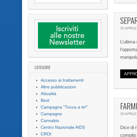
SEPAR
30 APRILE
L’ultima
l’opport
manipolar
CATEGORIE
APPRO
Accesso ai trattamenti
Altre pubblicazioni
Attualità
Best
FARMI
Campagna "Tocca a te!"
30 APRILE
Campagne
Cannabis
Dice di 
Centro Nazionale AIDS
CROI
compito 