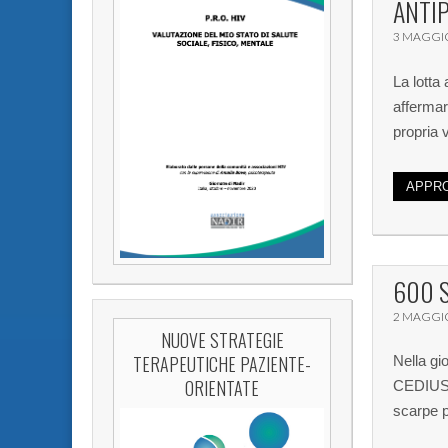
ANTIP
3 MAGGI
La lotta 
affermar
propria 
APPRO
600 S
2 MAGGI
NUOVE STRATEGIE
TERAPEUTICHE PAZIENTE-
Nella gio
ORIENTATE
CEDIUS e
scarpe p