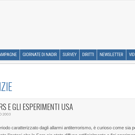
R ETS
SKIP TO CONTENT
AMPAGNE
GIORNATE DI NADIR
SURVEY
DIRITTI
NEWSLETTER
VI
ZIE
RS E GLI ESPERIMENTI USA
O 2003
eriodo caratterizzato dagli allarmi antiterrorismo, è curioso come sia 