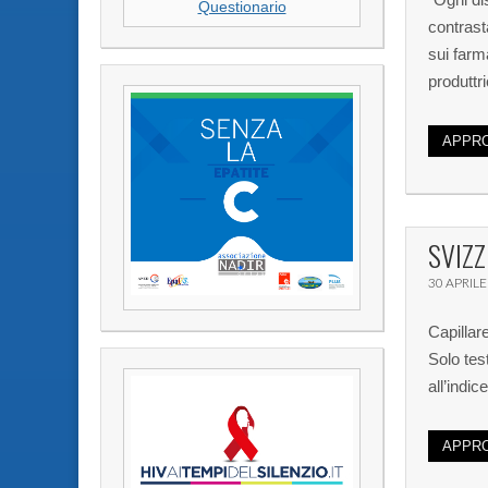
Questionario
contrasta
sui farma
produttri
APPRO
SVIZ
30 APRILE
Capillar
Solo tes
all’indic
APPRO