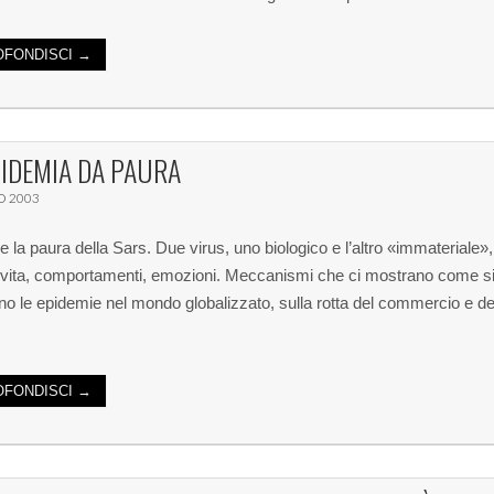
FONDISCI →
IDEMIA DA PAURA
O 2003
e la paura della Sars. Due virus, uno biologico e l’altro «immateriale», 
 di vita, comportamenti, emozioni. Meccanismi che ci mostrano come s
o le epidemie nel mondo globalizzato, sulla rotta del commercio e de
FONDISCI →