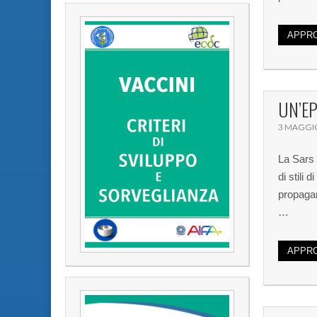
APPRO
UN’EP
3 MAGGI
La Sars 
di stili
propagan
…
APPRO