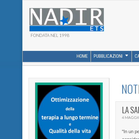
FONDATA NEL 1998
ASSOCIAZIONE NADI
HOME
PUBBLICAZIONI
C
MAIN MENU
SUB MENU
NOTI
LA SA
4 MAGGI
“In un p